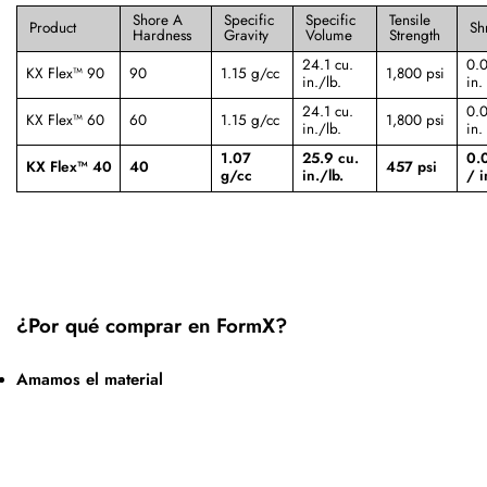
Shore A
Specific
Specific
Tensile
Product
Sh
Hardness
Gravity
Volume
Strength
24.1 cu.
0.0
KX Flex™ 90
90
1.15 g/cc
1,800 psi
in./lb.
in.
24.1 cu.
0.0
KX Flex™ 60
60
1.15 g/cc
1,800 psi
in./lb.
in.
1.07
25.9 cu.
0.
KX Flex™ 40
40
457 psi
g/cc
in./lb.
/ i
¿Por qué comprar en FormX?
Amamos el material