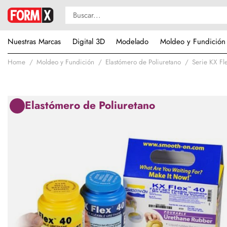
Nuestras Marcas
Digital 3D
Modelado
Moldeo y Fundición
Home
Moldeo y Fundición
Elastómero de Poliuretano
Serie KX Fl
Elastómero de Poliuretano