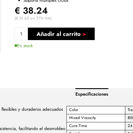
Soporta múltiples ciclos
€ 38.24
(€ 31.60 sin 21% IVA)
Añadir al carrito
En stock
Especificaciones
 flexibles y duraderos adecuados
Color
Tra
Mixed Viscocity
80
Cure Time
24
istencia, facilitando el desmoldeo