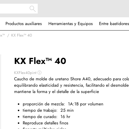
Productos auxiliares
Herramientas y Equipos
Entre bastidores
ex™
KX Flex™ 40
KX Flex™ 40
KXFlex40pint
ⓘ
Caucho de molde de uretano Shore A40
,
adecuado para cola
equilibrando elasticidad y resistencia, facilitando el desmolde
mantiene la forma y el detalle de la superficie
proporción de mezcla:
1A:1B por volumen
tiempo de trabajo:
25 min
tiempo de curado:
16 hr
Reproduce detalles finos