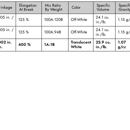
Elongation
Mix Ratio
Specific
Specif
rinkage
Color
At Break
By Weight
Volume
Gravit
05 in. /
24.1 cu.
125 %
100A:120B
Off-White
1.15 g/
in./lb.
05 in. /
24.1 cu.
125 %
100A:94B
Off-White
1.15 g/
in./lb.
002 in.
Translucent
25.9 cu.
1.07
400 %
1A:1B
n.
White
in./lb.
g/cc