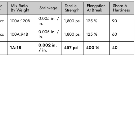
ic
Mix Ratio
Tensile
Elongation
Shore A
Shrinkage
y
By Weight
Strength
At Break
Hardness
0.005 in. /
cc
100A:120B
1,800 psi
125 %
90
in.
0.005 in. /
cc
100A:94B
1,800 psi
125 %
60
in.
0.002 in.
1A:1B
457 psi
400 %
40
/ in.