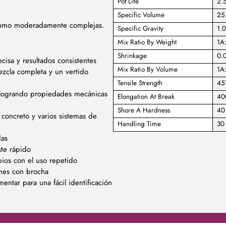
Pot Life
2.
Specific Volume
25.
 como moderadamente complejas.
Specific Gravity
1.0
Mix Ratio By Weight
1A
Shrinkage
0.0
isa y resultados consistentes
Mix Ratio By Volume
1A
zcla completa y un vertido
Tensile Strength
45
 logrando propiedades mecánicas
Elongation At Break
40
Shore A Hardness
40
concreto y varios sistemas de
Handling Time
30
das
ste rápido
pios con el uso repetido
ones con brocha
tar para una fácil identificación