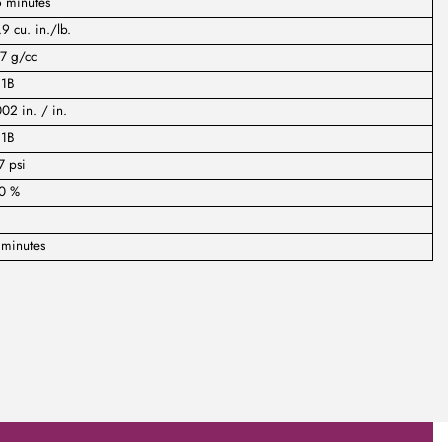
5 minutes
9 cu. in./lb.
7 g/cc
:1B
02 in. / in.
:1B
7 psi
0 %
 minutes