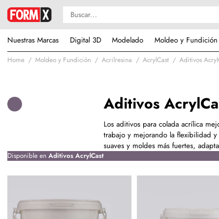
Nuestras Marcas
Digital 3D
Modelado
Moldeo y Fundición
Home
Moldeo y Fundición
Acrilresina
AcrylCast
Aditivos Acryl
Aditivos AcrylCa
Los aditivos para colada acrílica me
trabajo y mejorando la flexibilidad y
suaves y moldes más fuertes, adapta
Disponible en
Aditivos AcrylCast