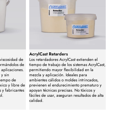
AcrylCast Retarders
 viscosidad de
Los retardadores AcrylCast extienden el
formándolos de
tiempo de trabajo de los sistemas AcrylCast,
 aplicaciones.
permitiendo mayor flexibilidad en la
 y sin
mezcla y aplicación. Ideales para
 tiempo de
ambientes cálidos o moldes intrincados,
xico y libre de
previenen el endurecimiento prematuro y
 y fabricantes
apoyan técnicas precisas. No tóxicos y
l.
fáciles de usar, aseguran resultados de alta
calidad.