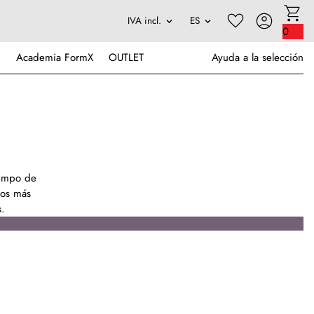
0
Academia FormX
OUTLET
Ayuda a la selección
tiempo de
idos más
s.