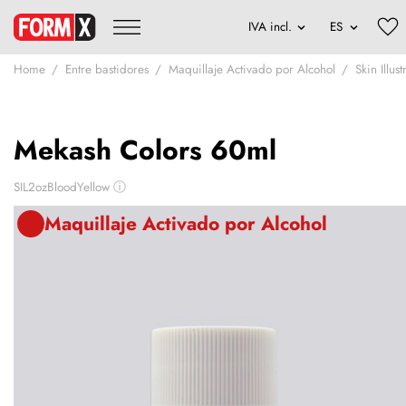
Home
Entre bastidores
Maquillaje Activado por Alcohol
Skin Illus
Mekash Colors 60ml
SIL2ozBloodYellow
ⓘ
Maquillaje Activado por Alcohol