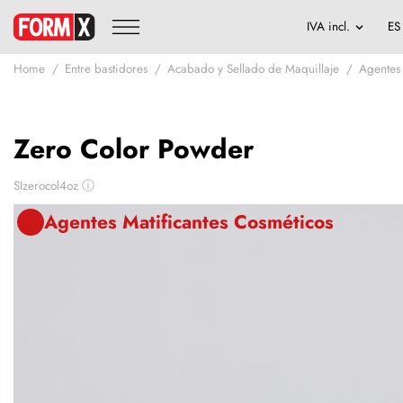
Home
Entre bastidores
Acabado y Sellado de Maquillaje
Agentes 
Zero Color Powder
SIzerocol4oz
ⓘ
Agentes Matificantes Cosméticos