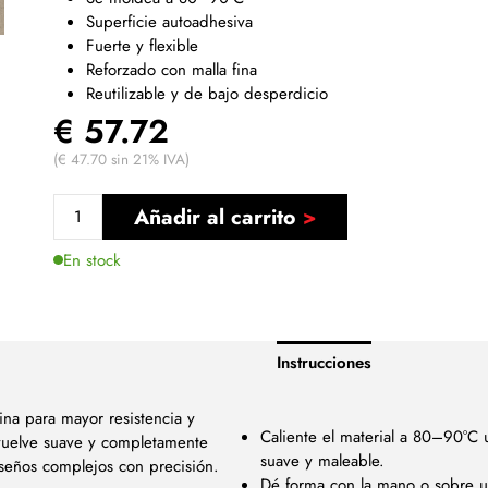
Superficie autoadhesiva
Fuerte y flexible
Reforzado con malla fina
Reutilizable y de bajo desperdicio
€ 57.72
(€ 47.70 sin 21% IVA)
Añadir al carrito
En stock
Instrucciones
ina para mayor resistencia y
Caliente el material a 80–90°C 
vuelve suave y completamente
suave y maleable.
iseños complejos con precisión.
Dé forma con la mano o sobre 