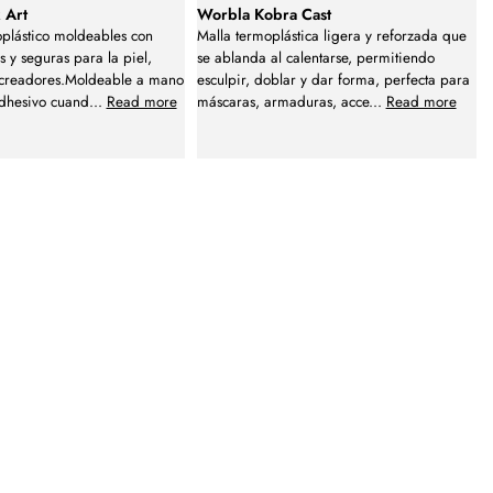
 Art
Worbla Kobra Cast
plástico moldeables con
Malla termoplástica ligera y reforzada que
as y seguras para la piel,
se ablanda al calentarse, permitiendo
y creadores.Moldeable a mano
esculpir, doblar y dar forma, perfecta para
adhesivo cuand
...
Read more
máscaras, armaduras, acce
...
Read more