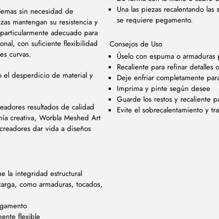
Una las piezas recalentando las
blemas sin necesidad de
se requiere pegamento.
zas mantengan su resistencia y
s particularmente adecuado para
al, con suficiente flexibilidad
Consejos de Uso
es curvas.
Úselo con espuma o armaduras pa
Recaliente para refinar detalles 
o el desperdicio de material y
Deje enfriar completamente par
Imprima y pinte según desee
Guarde los restos y recaliente pa
creadores resultados de calidad
Evite el sobrecalentamiento y tra
anía creativa, Worbla Meshed Art
 creadores dar vida a diseños
e la integridad estructural
carga, como armaduras, tocados,
pegamento
ente flexible