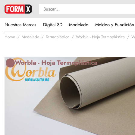
Nuestras Marcas
Digital 3D
Modelado
Moldeo y Fundición
Home
Modelado
Termoplástico
Worbla - Hoja Termoplástica
W
Worbla - Hoja Termoplástica