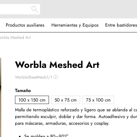
Productos auxiliares
Herramientas y Equipos
Entre bastidores
orbla Meshed Art
Worbla Meshed Art
WorblaSheetMesh1/1
ⓘ
Tamaño
100 x 150 cm
50 x 75 cm
75 x 100 cm
Malla de termoplástico reforzado y ligero que se ablanda al ca
permitiendo esculpir, doblar y dar forma. Autoadhesivo y dur
para máscaras, armaduras, accesorios y cosplay.
Se moldea a 80–90°C