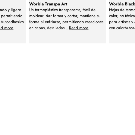
Worbla Transpa Art
Worbla Black
zado y ligero
Un termoplástico transparente, fácil de
Hojas de termo
, permitiendo
moldear, dar forma y cortar, mantiene su
calor, no tóxic
. Autoadhesivo
forma al enfriarse, permitiendo creaciones
para artistas 
ad more
en capas, detalladas
...
Read more
con calorAuto