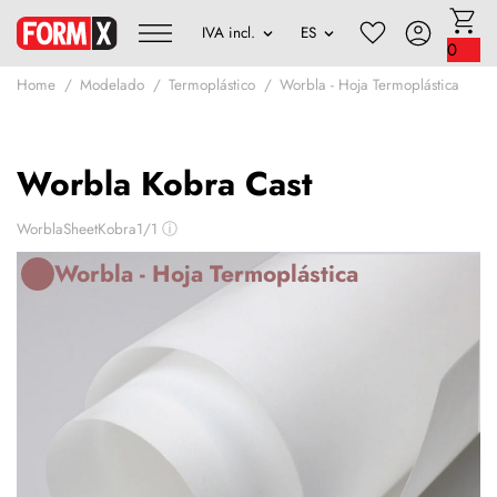
0
Home
Modelado
Termoplástico
Worbla - Hoja Termoplástica
Worbla Kobra Cast
WorblaSheetKobra1/1
ⓘ
Worbla - Hoja Termoplástica