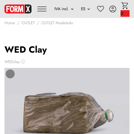
0
Home
OUTLET
OUTLET Modelado
WED Clay
WEDclay
ⓘ