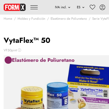
Home
Moldeo y Fundición
Elastómero de Poliuretano
Serie VytaF
VytaFlex™ 50
VF50pint
ⓘ
Elastómero de Poliuretano