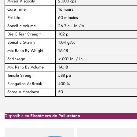
Mixed Viscocity
2,000 cps
Cure Time
16 hours
Pot Life
60 minutes
Specific Volume
26.7 cu. in./lb.
Die C Tear Strength
102 pli
Specific Gravity
1.04 g/cc
Mix Ratio By Weight
1A:1B
Shrinkage
<.001 in. / in.
Mix Ratio By Volume
1A:1B
Tensile Strength
588 psi
Elongation At Break
400 %
Shore A Hardness
50
Disponible en
Elastómero de Poliuretano