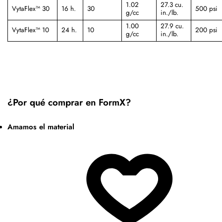
1.02
27.3 cu.
VytaFlex™ 30
16 h.
30
500 psi
g/cc
in./lb.
1.00
27.9 cu.
VytaFlex™ 10
24 h.
10
200 psi
g/cc
in./lb.
¿Por qué comprar en FormX?
Amamos el material