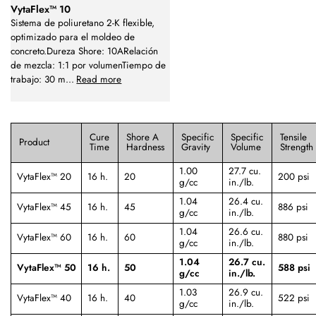
VytaFlex™ 10
Sistema de poliuretano 2-K flexible,
optimizado para el moldeo de
concreto.Dureza Shore: 10ARelación
de mezcla: 1:1 por volumenTiempo de
trabajo: 30 m
...
Read more
Cure
Shore A
Specific
Specific
Tensile
Product
Time
Hardness
Gravity
Volume
Strength
1.00
27.7 cu.
VytaFlex™ 20
16 h.
20
200 psi
g/cc
in./lb.
1.04
26.4 cu.
VytaFlex™ 45
16 h.
45
886 psi
g/cc
in./lb.
1.04
26.6 cu.
VytaFlex™ 60
16 h.
60
880 psi
g/cc
in./lb.
1.04
26.7 cu.
VytaFlex™ 50
16 h.
50
588 psi
g/cc
in./lb.
1.03
26.9 cu.
VytaFlex™ 40
16 h.
40
522 psi
g/cc
in./lb.