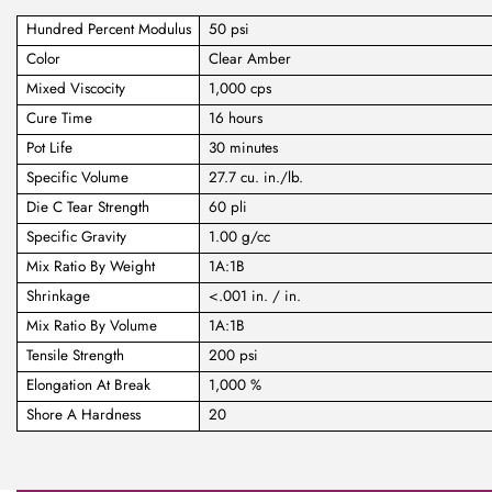
Hundred Percent Modulus
50 psi
Color
Clear Amber
Mixed Viscocity
1,000 cps
Cure Time
16 hours
Pot Life
30 minutes
Specific Volume
27.7 cu. in./lb.
Die C Tear Strength
60 pli
Specific Gravity
1.00 g/cc
Mix Ratio By Weight
1A:1B
Shrinkage
<.001 in. / in.
Mix Ratio By Volume
1A:1B
Tensile Strength
200 psi
Elongation At Break
1,000 %
Shore A Hardness
20