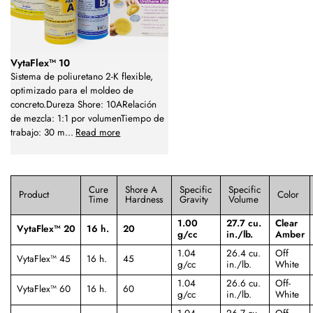
VytaFlex™ 10
Sistema de poliuretano 2-K flexible,
optimizado para el moldeo de
concreto.Dureza Shore: 10ARelación
de mezcla: 1:1 por volumenTiempo de
trabajo: 30 m
...
Read more
Cure
Shore A
Specific
Specific
Product
Color
Time
Hardness
Gravity
Volume
1.00
27.7 cu.
Clear
VytaFlex™ 20
16 h.
20
g/cc
in./lb.
Amber
1.04
26.4 cu.
Off
VytaFlex™ 45
16 h.
45
g/cc
in./lb.
White
1.04
26.6 cu.
Off-
VytaFlex™ 60
16 h.
60
g/cc
in./lb.
White