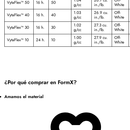
1.04
26.7 cu.
Off-
VytaFlex™ 50
16 h.
50
g/cc
in./lb.
White
1.03
26.9 cu.
Off-
VytaFlex™ 40
16 h.
40
g/cc
in./lb.
White
1.02
27.3 cu.
Off-
VytaFlex™ 30
16 h.
30
g/cc
in./lb.
White
1.00
27.9 cu.
Off-
VytaFlex™ 10
24 h.
10
g/cc
in./lb.
White
¿Por qué comprar en FormX?
Amamos el material