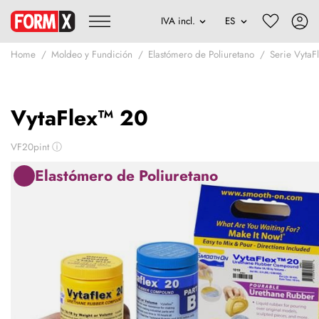
Home
Moldeo y Fundición
Elastómero de Poliuretano
Serie VytaF
VytaFlex™ 20
VF20pint
ⓘ
Elastómero de Poliuretano