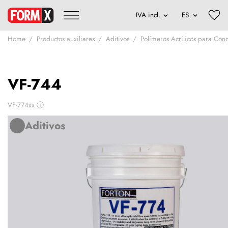
Home
Productos auxiliares
Aditivos
Polímeros Acrílicos para Conc
VF-744
VF-774xx
ⓘ
Aditivos