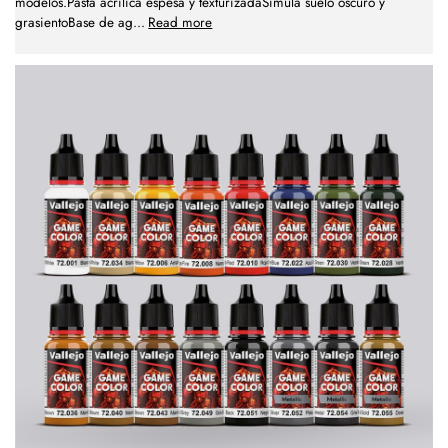
modelos.Pasta acrílica espesa y texturizadaSimula suelo oscuro y
grasientoBase de ag
...
Read more