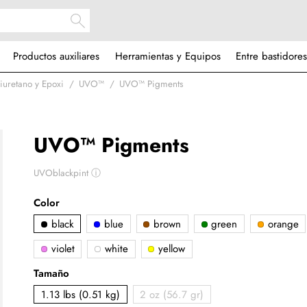
Productos auxiliares
Herramientas y Equipos
Entre bastidores
iuretano y Epoxi
UVO™
UVO™ Pigments
UVO™ Pigments
UVOblackpint
ⓘ
Color
black
blue
brown
green
orange
violet
white
yellow
Tamaño
1.13 lbs (0.51 kg)
2 oz (56.7 gr)