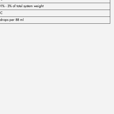
1% - 3% of total system weight
°C
drops per 88 ml