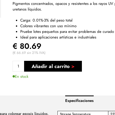
Pigmentos concentrados, opacos y resistentes a los rayos UV 
uretanos líquidos.
Carga: 0.01%-3% del peso total
Colores vibrantes con uso mínimo
Pruebe lotes pequeños para evitar problemas de curado
Ideal para aplicaciones artísticas e industriales
€ 80.69
(€ 66.69 sin 21% IVA)
Añadir al carrito
En stock
Especificaciones
ara colorear epoxis líquidos,
Storage Temperature
23