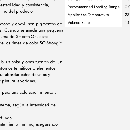
estabilidad y consistencia,
Recommended Loading Range
0.0
nimo del producto.
Application Temperature
23
Volume Ratio
10 
retano y epoxi, son pigmentos de
oleta. Cuando se añade una pequeña
puma de Smooth-On, estas
e los tintes de color SO-Strong™,
la luz solar y otras fuentes de luz
entornos temáticos o elementos
a abordar estos desafíos y
pintura laboriosas.
 para una coloración intensa y
stema, según la intensidad de
ofunda.
sentamiento mínimo, asegurando