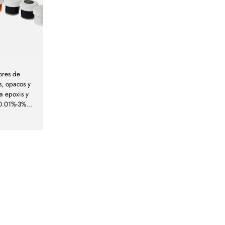
ores de
, opacos y
ra epoxis y
 0.01%-3%
...