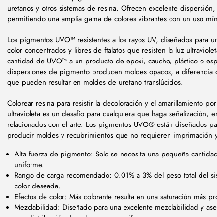
uretanos y otros sistemas de resina. Ofrecen excelente dispersión, 
permitiendo una amplia gama de colores vibrantes con un uso mí
Los pigmentos UVO™ resistentes a los rayos UV, diseñados para u
color concentrados y libres de ftalatos que resisten la luz ultravi
cantidad de UVO™ a un producto de epoxi, caucho, plástico o es
dispersiones de pigmento producen moldes opacos, a diferencia d
que pueden resultar en moldes de uretano translúcidos.
Colorear resina para resistir la decoloración y el amarillamiento por 
ultravioleta es un desafío para cualquiera que haga señalización, 
relacionados con el arte. Los pigmentos UVO® están diseñados par
producir moldes y recubrimientos que no requieren imprimación y 
Alta fuerza de pigmento: Solo se necesita una pequeña cantidad
uniforme.
Rango de carga recomendado: 0.01% a 3% del peso total del si
color deseada.
Efectos de color: Más colorante resulta en una saturación más pr
Mezclabilidad: Diseñado para una excelente mezclabilidad y a