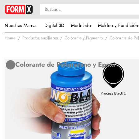
Nuestras Marcas
Digital 3D
Modelado
Moldeo y Fundición
Home
Productos auxiliares
Colorante y Pigmento
Colorante de Pol
Colorante de Poliuretano y Epoxi