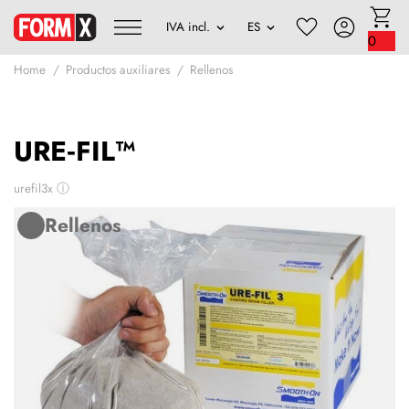
0
Home
Productos auxiliares
Rellenos
URE‑FIL™
urefil3x
ⓘ
Rellenos