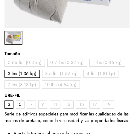
Tamaño
0.66 lbs (0.3 kg)
0.7 lbs (0.32 kg)
1 lbs (0.45 kg)
3 lbs (1.36 kg)
3.5 lbs (1.59 kg)
4 lbs (1.81 kg)
7 lbs (3.18 kg)
10 lbs (4.54 kg)
URE‑FIL
3
5
7
9
11
13
15
17
19
Serie de aditivos especiales para modificar las cualidades de las
resinas de uretano, como la viscosidad y las propiedades físicas.
Ajusta la textura, el peso y la apariencia