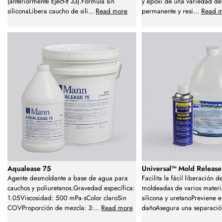
(anteriormente Eject-It 33).Fórmula sin
y epoxi de una variedad de 
siliconaLibera caucho de sili
...
Read more
permanente y resi
...
Read 
Aqualease 75
Universal™ Mold Release
Agente desmoldante a base de agua para
Facilita la fácil liberación 
cauchos y poliuretanos.Gravedad específica:
moldeadas de varios materia
1.05Viscosidad: 500 mPa·sColor claroSin
silicona y uretanoPreviene 
COVProporción de mezcla: 3:
...
Read more
dañoAsegura una separació