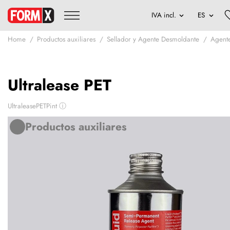
Home
Productos auxiliares
Sellador y Agente Desmoldante
Agent
Ultralease PET
UltraleasePETPint
ⓘ
Productos auxiliares