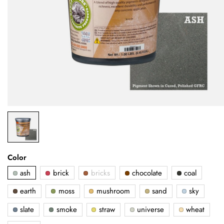
Color
ash
brick
bricks
chocolate
coal
earth
moss
mushroom
sand
sky
slate
smoke
straw
universe
wheat