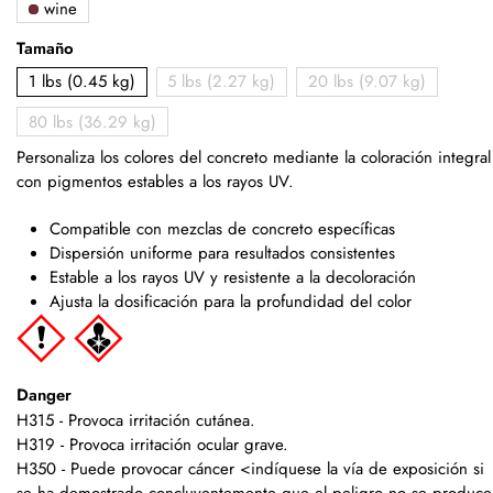
wine
Tamaño
1 lbs (0.45 kg)
5 lbs (2.27 kg)
20 lbs (9.07 kg)
80 lbs (36.29 kg)
Personaliza los colores del concreto mediante la coloración integral
con pigmentos estables a los rayos UV.
Compatible con mezclas de concreto específicas
Dispersión uniforme para resultados consistentes
Estable a los rayos UV y resistente a la decoloración
Ajusta la dosificación para la profundidad del color
Danger
H315 - Provoca irritación cutánea.
H319 - Provoca irritación ocular grave.
H350 - Puede provocar cáncer <indíquese la vía de exposición si
se ha demostrado concluyentemente que el peligro no se produce