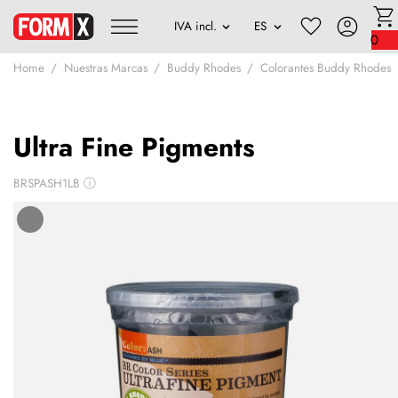
0
Home
Nuestras Marcas
Buddy Rhodes
Colorantes Buddy Rhodes
Ultra Fine Pigments
BRSPASH1LB
ⓘ