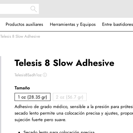
Productos auxiliares
Herramientas y Equipos
Entre bastidores
Telesis 8 Slow Adhesive
Telesis 8 Slow Adhesive
Telesis8Sadh1oz
ⓘ
Tamaño
1 oz (28.35 gr)
2 oz (56.7 gr)
Adhesivo de grado médico, sensible a la presión para prótes
secado lento permite una colocación precisa y ajustes
, propo
sujeción fuerte pero suave.
Secado lento para colocación precisa