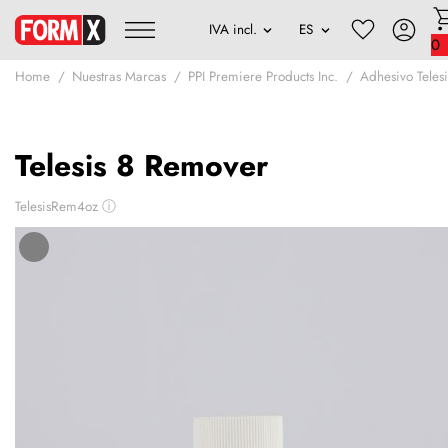
0
Home
Nuestras Marcas
PPI Premiere Products Inc.
Adhesivo Telesi
Telesis 8 Remover
TelesisRem4oz
ⓘ