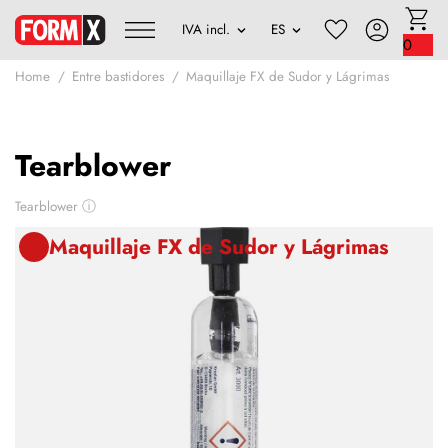
0
Home
Entre bastidores
Maquillaje FX de Sudor y Lágrimas
Tearblower
Tearblower
ⓘ
Maquillaje FX de Sudor y Lágrimas