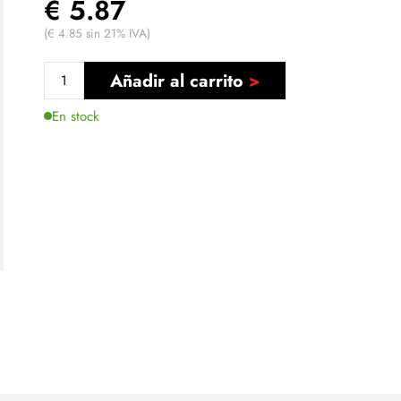
€ 5.87
(€ 4.85 sin 21% IVA)
Añadir al carrito
En stock