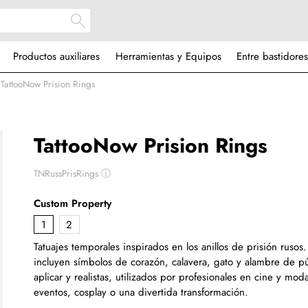
Productos auxiliares
Herramientas y Equipos
Entre bastidores
TattooNow Prision Rings
TattooNow Prision Rings
TNRussPrisRings
ⓘ
Custom Property
1
2
Tatuajes temporales inspirados en los anillos de prisión rusos
incluyen símbolos de corazón, calavera, gato y alambre de pú
aplicar y realistas, utilizados por profesionales en cine y mod
eventos, cosplay o una divertida transformación.