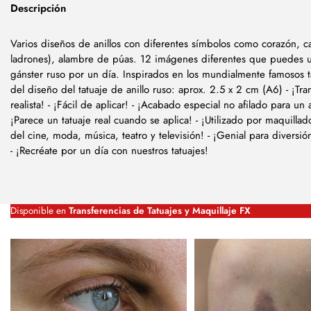
Descripción
Varios diseños de anillos con diferentes símbolos como corazón, c
ladrones), alambre de púas. 12 imágenes diferentes que puedes u
gánster ruso por un día. Inspirados en los mundialmente famosos t
del diseño del tatuaje de anillo ruso: aprox. 2.5 x 2 cm (A6) - ¡Tra
realista! - ¡Fácil de aplicar! - ¡Acabado especial no afilado para un 
¡Parece un tatuaje real cuando se aplica! - ¡Utilizado por maquillad
del cine, moda, música, teatro y televisión! - ¡Genial para diversió
- ¡Recréate por un día con nuestros tatuajes!
Disponible en
Transferencias de Tatuajes y Maquillaje FX