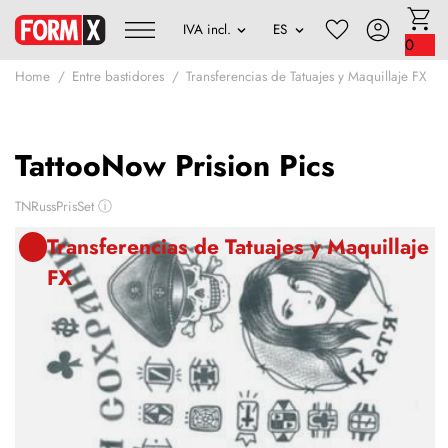
0
Home
Entre bastidores
Transferencias de Tatuajes y Maquillaje FX
TattooNow Prision Pics
TNRussPrisSet
ⓘ
Transferencias de Tatuajes y Maquillaje
FX