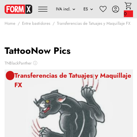
0
Home
Entre bastidores
Transferencias de Tatuajes y Maquillaje FX
TattooNow Pics
TNBlackPanther
ⓘ
Transferencias de Tatuajes y Maquillaje
FX