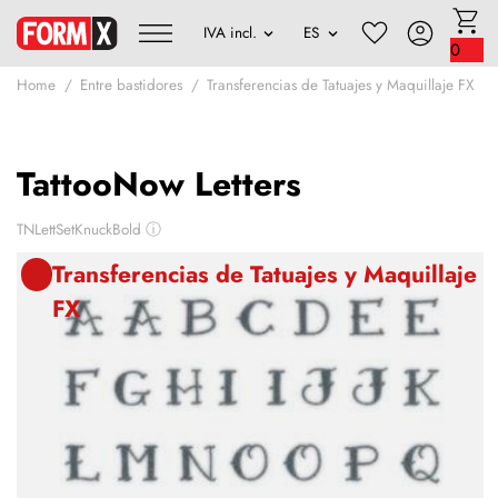
0
Home
Entre bastidores
Transferencias de Tatuajes y Maquillaje FX
TattooNow Letters
TNLettSetKnuckBold
ⓘ
Transferencias de Tatuajes y Maquillaje
FX