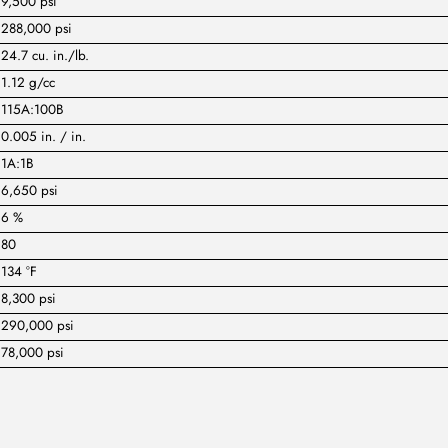
9,500 psi
288,000 psi
24.7 cu. in./lb.
1.12 g/cc
115A:100B
0.005 in. / in.
1A:1B
6,650 psi
6 %
80
134 °F
8,300 psi
290,000 psi
78,000 psi