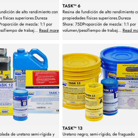
TASK™ 6
undición de alto rendimiento con
Resina de fundición de alto rendimiento c
 físicas superiores.Dureza
propiedades físicas superiores.Dureza
roporción de mezcla: 1:1 por
Shore: 75DProporción de mezcla: 1:1 por
soTiempo de trabaj
...
Read more
volumen/pesoTiempo de trabaj
...
Read mo
TASK™ 13
olada de uretano semi-rígida y
Uretano negro, semi-rígido, de fraguado