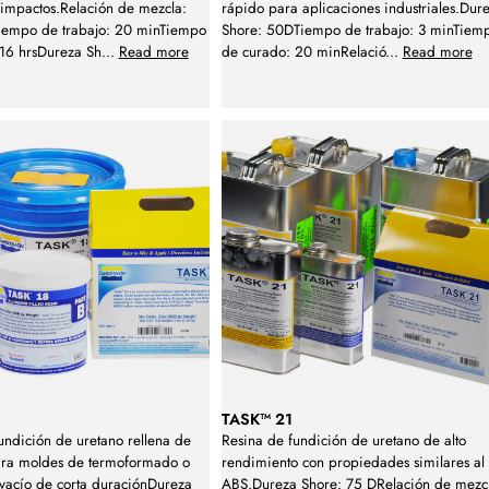
a impactos.Relación de mezcla:
rápido para aplicaciones industriales.Dur
empo de trabajo: 20 minTiempo
Shore: 50DTiempo de trabajo: 3 minTiem
 16 hrsDureza Sh
...
Read more
de curado: 20 minRelació
...
Read more
TASK™ 21
undición de uretano rellena de
Resina de fundición de uretano de alto
ara moldes de termoformado o
rendimiento con propiedades similares al
vacío de corta duraciónDureza
ABS.Dureza Shore: 75 DRelación de mezc