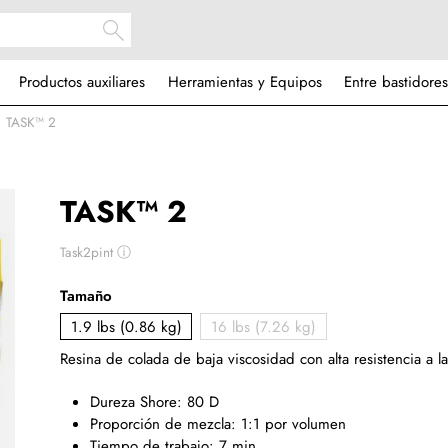
Productos auxiliares
Herramientas y Equipos
Entre bastidores
TASK™ 2
TASK™ 2
Task2pint
ⓘ
Tamaño
1.9 lbs (0.86 kg)
16 lbs (7.26 kg)
Resina de colada de baja viscosidad con alta resistencia a la 
Dureza Shore: 80 D
Proporción de mezcla: 1:1 por volumen
Tiempo de trabajo: 7 min