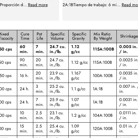
DProporción d
...
Read more
2A:1BTiempo de trabajo: 6 mi
...
Read mo
Mixed
Cure
Pot
Specific
Specific
Mix Ratio
Shrinkag
iscocity
Time
Life
Volume
Gravity
By Weight
60
7
24.7 cu.
1.12
0.005 in.
50 cps
115A:100B
min.
min.
in./lb.
g/cc
/ in.
90
20
24.7 cu.
0.0025 in
50 cps
1.12 g/cc
115A:100B
min.
min.
in./lb.
/ in.
20
23.9 cu.
1.167
0.0035 in
50 cps
16 h.
100A:100B
min.
in./lb.
g/cc
/ in.
3
25.2 cu.
0.007 in. 
00 cps
24 h.
1.1 g/cc
1A:1B
min.
in./lb.
in.
7
25.9 cu.
1.07
0.0031 in.
00 cps
24 h.
1A:1B
min.
in./lb.
g/cc
/ in.
10
2.5
23.1 cu.
0.0111 in.
00 cps
1.2 g/cc
104A:100B
min.
min.
in./lb.
/ in.
15
2.5
25.4 cu.
1.09
0.01 in. /
00 cps
120A:100B
min.
min.
in./lb.
g/cc
in.