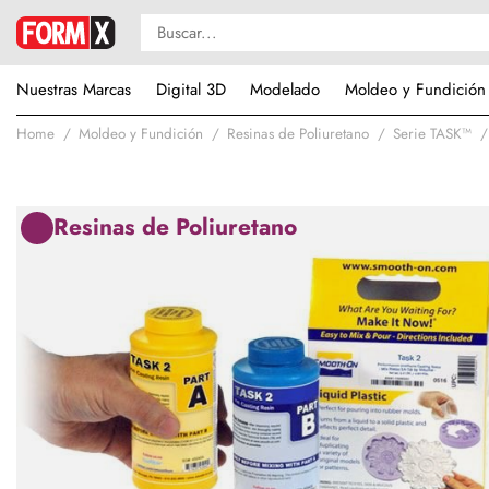
Nuestras Marcas
Digital 3D
Modelado
Moldeo y Fundición
Home
Moldeo y Fundición
Resinas de Poliuretano
Serie TASK™
Resinas de Poliuretano