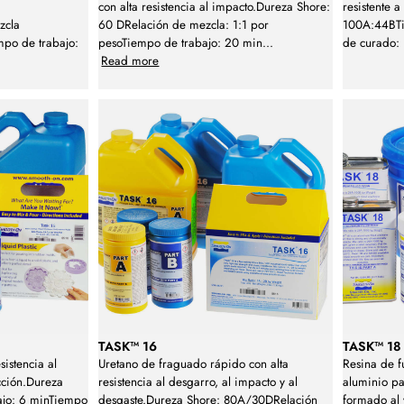
con alta resistencia al impacto.Dureza Shore:
resistente 
zcla
60 DRelación de mezcla: 1:1 por
100A:44BTi
po de trabajo:
pesoTiempo de trabajo: 20 min
...
de curado:
Read more
TASK™ 16
TASK™ 18
sistencia al
Uretano de fraguado rápido con alta
Resina de f
cción.Dureza
resistencia al desgarro, al impacto y al
aluminio p
ajo: 6 minTiempo
desgaste.Dureza Shore: 80A/30DRelación
formado al 