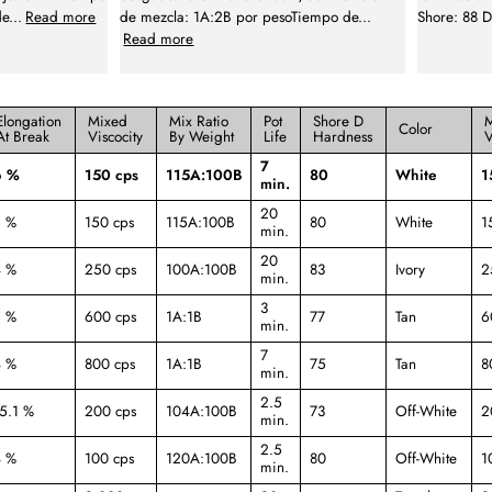
de
...
Read more
de mezcla: 1A:2B por pesoTiempo de
...
Shore: 88 
Read more
Elongation
Mixed
Mix Ratio
Pot
Shore D
Color
At Break
Viscocity
By Weight
Life
Hardness
V
7
6 %
150 cps
115A:100B
80
White
1
min.
20
 %
150 cps
115A:100B
80
White
1
min.
20
 %
250 cps
100A:100B
83
Ivory
2
min.
3
 %
600 cps
1A:1B
77
Tan
6
min.
7
 %
800 cps
1A:1B
75
Tan
8
min.
2.5
5.1 %
200 cps
104A:100B
73
Off-White
2
min.
2.5
 %
100 cps
120A:100B
80
Off-White
1
min.