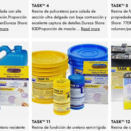
TASK™ 4
TASK™ 5
lada con alta
Resina de poliuretano para colada de
Resina de f
lexión.Proporción
sección ultra delgada con baja contracción y
propiedades
menDureza Shore:
excelente captura de detalles.Dureza Shore:
Shore: 77DP
 more
83DProporción de mezcla:
...
Read more
volumen/pe
TASK™ 11
TASK™ 12
tano resistente
Resina de fundición de uretano semirrígida
Resina de c