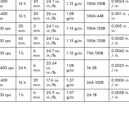
,000
20
24.7 cu.
0.0024 in
16 h.
1.12 g/cc
100A:100B
ps
min.
in./lb.
/ in.
,400
20
26 cu.
1.08
0.001 in. 
16 h.
100A:44B
ps
min.
in./lb.
g/cc
in.
20
3
24.1 cu.
0.005 in. 
00 cps
1.15 g/cc
100A:120B
min.
min.
in./lb.
in.
45
10
24.1 cu.
0.0035 in
00 cps
1.15 g/cc
100A:120B
min.
min.
in./lb.
/ in.
6
24.7 cu.
0.0042 in
00 cps
1 h.
1.12 g/cc
75A:100B
min.
in./lb.
/ in.
25.64
6
1.08
0.0025 in
,400 cps
24 h.
cu.
1A:2B
min.
g/cc
/ in.
in./lb.
,400
20
17.6 cu.
1.57
0.0006 in
16 h.
26A:100B
ps
min.
in./lb.
g/cc
/ in.
6
25.9 cu.
1.07
0.0058 in
00 cps
1 h.
2A:1B
min.
in./lb.
g/cc
/ in.