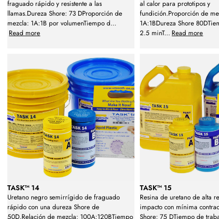
fraguado rápido y resistente a las
al calor para prototipos y
llamas.Dureza Shore: 73 DProporción de
fundición.Proporción de me
mezcla: 1A:1B por volumenTiempo d
...
1A:1BDureza Shore 80DTiem
Read more
2.5 minT
...
Read more
TASK™ 14
TASK™ 15
Uretano negro semirrígido de fraguado
Resina de uretano de alta re
rápido con una dureza Shore de
impacto con mínima contra
50D.Relación de mezcla: 100A:120BTiempo
Shore: 75 DTiempo de trab