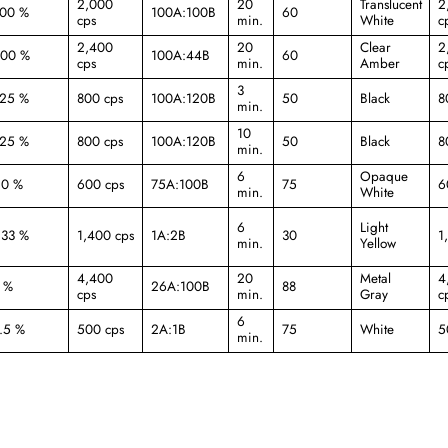
2,000
20
Translucent
2
00 %
100A:100B
60
cps
min.
White
c
2,400
20
Clear
2
00 %
100A:44B
60
cps
min.
Amber
c
3
25 %
800 cps
100A:120B
50
Black
8
min.
10
25 %
800 cps
100A:120B
50
Black
8
min.
6
Opaque
0 %
600 cps
75A:100B
75
6
min.
White
6
Light
33 %
1,400 cps
1A:2B
30
1
min.
Yellow
4,400
20
Metal
4
 %
26A:100B
88
cps
min.
Gray
c
6
.5 %
500 cps
2A:1B
75
White
5
min.