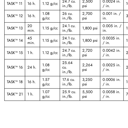
24.7 cu.
2,500
0.0024 in.
TASK™ 11
16 h.
1.12 g/cc
1
in./lb.
psi
/ in.
1.08
26 cu.
2,700
0.001 in. /
TASK™ 12
16 h.
3
g/cc
in./lb.
psi
in.
20
24.1 cu.
0.005 in. /
TASK™ 13
1.15 g/cc
1,800 psi
1
min.
in./lb.
in.
45
24.1 cu.
0.0035 in.
TASK™ 14
1.15 g/cc
1,800 psi
1
min.
in./lb.
/ in.
24.7 cu.
2,720
0.0042 in.
TASK™ 15
1 h.
1.12 g/cc
2
in./lb.
psi
/ in.
25.64
1.08
2,264
0.0025 in.
TASK™ 16
24 h.
cu.
2
g/cc
psi
/ in.
in./lb.
1.57
17.6 cu.
3,250
0.0006 in.
TASK™ 18
16 h.
1
g/cc
in./lb.
psi
/ in.
1.07
25.9 cu.
5,500
0.0058 in.
TASK™ 21
1 h.
7
g/cc
in./lb.
psi
/ in.