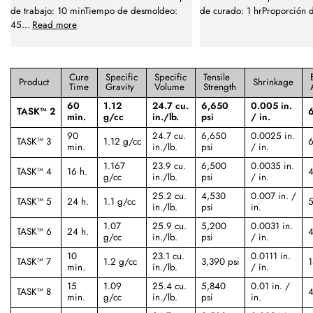
de trabajo: 10 minTiempo de desmoldeo:
de curado: 1 hrProporción 
45
...
Read more
Cure
Specific
Specific
Tensile
Product
Shrinkage
Time
Gravity
Volume
Strength
60
1.12
24.7 cu.
6,650
0.005 in.
TASK™ 2
min.
g/cc
in./lb.
psi
/ in.
90
24.7 cu.
6,650
0.0025 in.
TASK™ 3
1.12 g/cc
6
min.
in./lb.
psi
/ in.
1.167
23.9 cu.
6,500
0.0035 in.
TASK™ 4
16 h.
4
g/cc
in./lb.
psi
/ in.
25.2 cu.
4,530
0.007 in. /
TASK™ 5
24 h.
1.1 g/cc
5
in./lb.
psi
in.
1.07
25.9 cu.
5,200
0.0031 in.
TASK™ 6
24 h.
4
g/cc
in./lb.
psi
/ in.
10
23.1 cu.
0.0111 in.
TASK™ 7
1.2 g/cc
3,390 psi
1
min.
in./lb.
/ in.
15
1.09
25.4 cu.
5,840
0.01 in. /
TASK™ 8
4
min.
g/cc
in./lb.
psi
in.