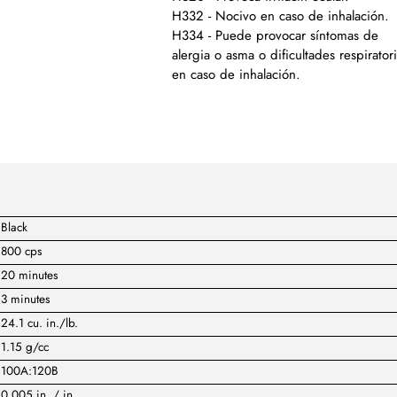
H332 - Nocivo en caso de inhalación.
H334 - Puede provocar síntomas de
alergia o asma o dificultades respirator
en caso de inhalación.
Black
800 cps
20 minutes
3 minutes
24.1 cu. in./lb.
1.15 g/cc
100A:120B
0.005 in. / in.