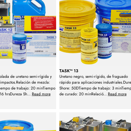
TASK™ 13
olada de uretano semi-rígida y
Uretano negro, semi-rígido, de fraguado
a impactos.Relación de mezcla:
rápido para aplicaciones industriales.Dur
empo de trabajo: 20 minTiempo
Shore: 50DTiempo de trabajo: 3 minTiem
 16 hrsDureza Sh
...
Read more
de curado: 20 minRelació
...
Read more