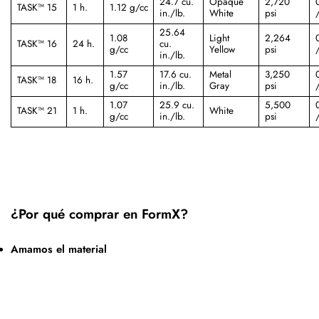
24.7 cu.
Opaque
2,720
TASK™ 15
1 h.
1.12 g/cc
in./lb.
White
psi
/
25.64
1.08
Light
2,264
TASK™ 16
24 h.
cu.
g/cc
Yellow
psi
/
in./lb.
1.57
17.6 cu.
Metal
3,250
TASK™ 18
16 h.
g/cc
in./lb.
Gray
psi
/
1.07
25.9 cu.
5,500
TASK™ 21
1 h.
White
g/cc
in./lb.
psi
/
¿Por qué comprar en FormX?
Amamos el material