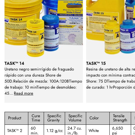
TASK™ 14
TASK™ 15
Uretano negro semirrígido de fraguado
Resina de uretano de alta re
rápido con una dureza Shore de
impacto con mínima contra
50D.Relación de mezcla: 100A:120BTiempo
Shore: 75 DTiempo de trab
de trabajo: 10 minTiempo de desmoldeo:
de curado: 1 hrProporción 
45
...
Read more
Cure
Specific
Specific
Tensile
Product
Color
Time
Gravity
Volume
Strength
60
24.7 cu.
6,650
TASK™ 2
1.12 g/cc
White
min.
in./lb.
psi
i