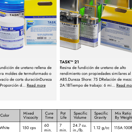
TASK™ 21
undición de uretano rellena de
Resina de fundición de uretano de alto
ara moldes de termoformado o
rendimiento con propiedades similares al
vacío de corta duraciónDureza
ABS.Dureza Shore: 75 DRelación de mezc
DProporción d
...
Read more
2A:1BTiempo de trabajo: 6 mi
...
Read mo
Mixed
Cure
Pot
Specific
Specific
Mix Ratio
Color
Viscocity
Time
Life
Volume
Gravity
By Weigh
60
7
24.7 cu.
White
150 cps
1.12 g/cc
115A:100
min.
min.
in./lb.