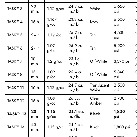
90
24.7 cu.
6,650
TASK™ 3
1.12 g/cc
White
min.
in./lb.
psi
/
1.167
23.9 cu.
6,500
TASK™ 4
16 h.
Ivory
g/cc
in./lb.
psi
/
25.2 cu.
4,530
TASK™ 5
24 h.
1.1 g/cc
Tan
in./lb.
psi
i
1.07
25.9 cu.
5,200
TASK™ 6
24 h.
Tan
g/cc
in./lb.
psi
/
10
23.1 cu.
TASK™ 7
1.2 g/cc
Off-White
3,390 psi
min.
in./lb.
/
15
1.09
25.4 cu.
5,840
TASK™ 8
Off-White
min.
g/cc
in./lb.
psi
i
24.7 cu.
Translucent
2,500
TASK™ 11
16 h.
1.12 g/cc
in./lb.
White
psi
/
1.08
26 cu.
Clear
2,700
TASK™ 12
16 h.
g/cc
in./lb.
Amber
psi
i
20
1.15
24.1 cu.
1,800
TASK™ 13
Black
min.
g/cc
in./lb.
psi
45
24.1 cu.
TASK™ 14
1.15 g/cc
Black
1,800 psi
min.
in./lb.
/