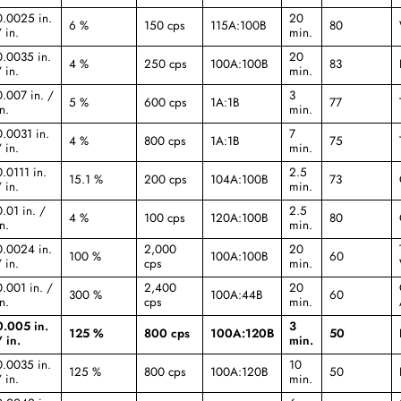
0.0025 in.
20
6 %
150 cps
115A:100B
80
 in.
min.
0.0035 in.
20
4 %
250 cps
100A:100B
83
 in.
min.
0.007 in. /
3
5 %
600 cps
1A:1B
77
n.
min.
0.0031 in.
7
4 %
800 cps
1A:1B
75
 in.
min.
0.0111 in.
2.5
15.1 %
200 cps
104A:100B
73
 in.
min.
0.01 in. /
2.5
4 %
100 cps
120A:100B
80
n.
min.
0.0024 in.
2,000
20
100 %
100A:100B
60
 in.
cps
min.
0.001 in. /
2,400
20
300 %
100A:44B
60
n.
cps
min.
0.005 in.
3
125 %
800 cps
100A:120B
50
/ in.
min.
0.0035 in.
10
125 %
800 cps
100A:120B
50
 in.
min.