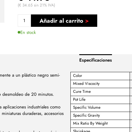
(€ 34.65 sin 21% IVA)
Añadir al carrito
En stock
Especificaciones
ente a un plástico negro semi-
Color
Mixed Viscocity
Cure Time
de desmoldeo de 20 minutos.
Pot Life
a aplicaciones industriales como
Specific Volume
 miniaturas duraderas, accesorios
Specific Gravity
Mix Ratio By Weight
Shrinkage