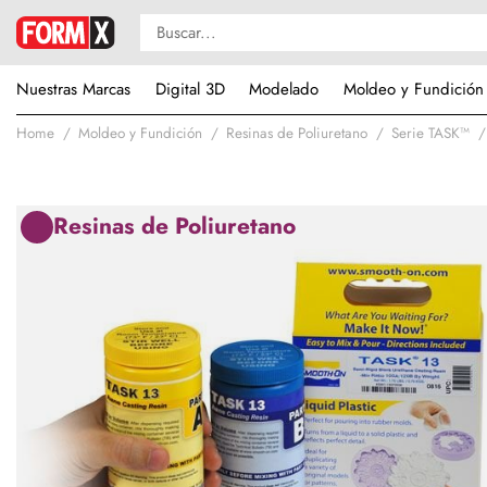
Nuestras Marcas
Digital 3D
Modelado
Moldeo y Fundición
Home
Moldeo y Fundición
Resinas de Poliuretano
Serie TASK™
Resinas de Poliuretano