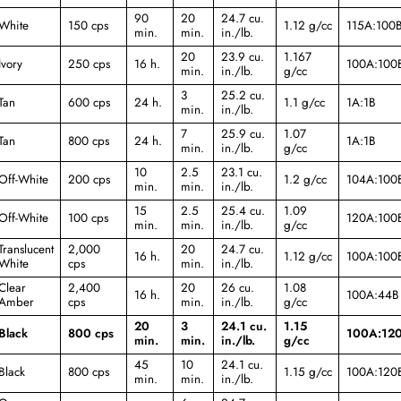
90
20
24.7 cu.
White
150 cps
1.12 g/cc
115A:100
min.
min.
in./lb.
20
23.9 cu.
1.167
Ivory
250 cps
16 h.
100A:100
min.
in./lb.
g/cc
3
25.2 cu.
Tan
600 cps
24 h.
1.1 g/cc
1A:1B
min.
in./lb.
7
25.9 cu.
1.07
Tan
800 cps
24 h.
1A:1B
min.
in./lb.
g/cc
10
2.5
23.1 cu.
Off-White
200 cps
1.2 g/cc
104A:100
min.
min.
in./lb.
15
2.5
25.4 cu.
1.09
Off-White
100 cps
120A:100
min.
min.
in./lb.
g/cc
Translucent
2,000
20
24.7 cu.
16 h.
1.12 g/cc
100A:100
White
cps
min.
in./lb.
Clear
2,400
20
26 cu.
1.08
16 h.
100A:44B
Amber
cps
min.
in./lb.
g/cc
20
3
24.1 cu.
1.15
Black
800 cps
100A:12
min.
min.
in./lb.
g/cc
45
10
24.1 cu.
Black
800 cps
1.15 g/cc
100A:120
min.
min.
in./lb.