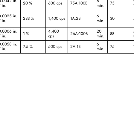
0.0042 in.
6
20 %
600 cps
75A:100B
75
 in.
min.
0.0025 in.
6
233 %
1,400 cps
1A:2B
30
 in.
min.
0.0006 in.
4,400
20
1 %
26A:100B
88
 in.
cps
min.
0.0058 in.
6
7.5 %
500 cps
2A:1B
75
 in.
min.