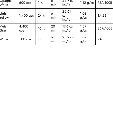
Opaque
6
24.7 cu.
600 cps
1 h.
1.12 g/cc
75A:100B
White
min.
in./lb.
25.64
Light
6
1.08
1,400 cps
24 h.
cu.
1A:2B
Yellow
min.
g/cc
in./lb.
Metal
4,400
20
17.6 cu.
1.57
16 h.
26A:100B
Gray
cps
min.
in./lb.
g/cc
6
25.9 cu.
1.07
White
500 cps
1 h.
2A:1B
min.
in./lb.
g/cc