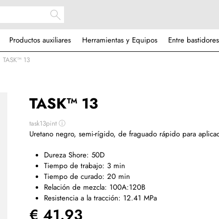
Productos auxiliares
Herramientas y Equipos
Entre bastidores
TASK™ 13
TASK™ 13
task13pint
ⓘ
Uretano negro, semi-rígido, de fraguado rápido para aplicac
Dureza Shore: 50D
Tiempo de trabajo: 3 min
Tiempo de curado: 20 min
Relación de mezcla: 100A:120B
Resistencia a la tracción: 12.41 MPa
€ 41.93