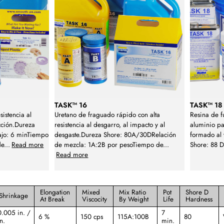
TASK™ 16
TASK™ 18
sistencia al
Uretano de fraguado rápido con alta
Resina de f
cción.Dureza
resistencia al desgarro, al impacto y al
aluminio p
ajo: 6 minTiempo
desgaste.Dureza Shore: 80A/30DRelación
formado al 
de
...
Read more
de mezcla: 1A:2B por pesoTiempo de
...
Shore: 88 
Read more
Elongation
Mixed
Mix Ratio
Pot
Shore D
Shrinkage
At Break
Viscocity
By Weight
Life
Hardness
0.005 in. /
7
6 %
150 cps
115A:100B
80
n.
min.