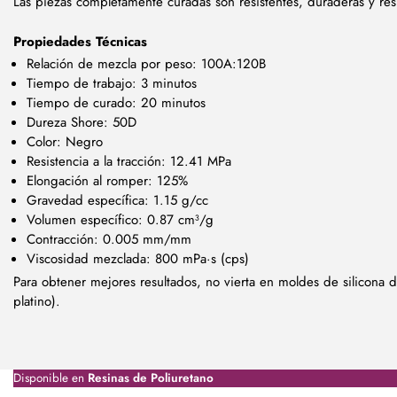
Las piezas completamente curadas son resistentes, duraderas y res
Propiedades Técnicas
Relación de mezcla por peso: 100A:120B
Tiempo de trabajo: 3 minutos
Tiempo de curado: 20 minutos
Dureza Shore: 50D
Color: Negro
Resistencia a la tracción: 12.41 MPa
Elongación al romper: 125%
Gravedad específica: 1.15 g/cc
Volumen específico: 0.87 cm³/g
Contracción: 0.005 mm/mm
Viscosidad mezclada: 800 mPa·s (cps)
Para obtener mejores resultados, no vierta en moldes de silicona 
platino).
Disponible en
Resinas de Poliuretano