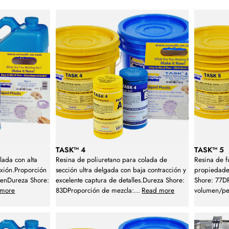
TASK™ 4
TASK™ 5
lada con alta
Resina de poliuretano para colada de
Resina de f
lexión.Proporción
sección ultra delgada con baja contracción y
propiedades
menDureza Shore:
excelente captura de detalles.Dureza Shore:
Shore: 77DP
 more
83DProporción de mezcla:
...
Read more
volumen/pe