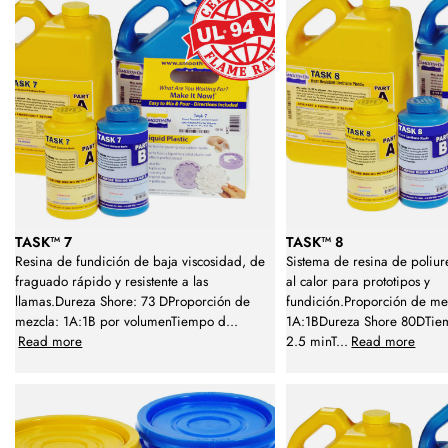
TASK™ 7
TASK™ 8
Resina de fundición de baja viscosidad, de
Sistema de resina de poliure
fraguado rápido y resistente a las
al calor para prototipos y
llamas.Dureza Shore: 73 DProporción de
fundición.Proporción de me
mezcla: 1A:1B por volumenTiempo d
...
1A:1BDureza Shore 80DTiem
Read more
2.5 minT
...
Read more