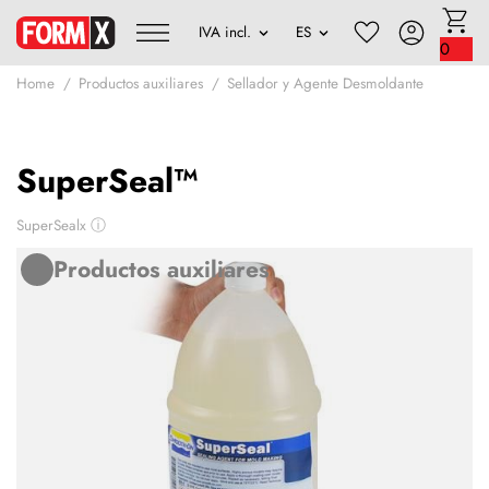
0
Home
Productos auxiliares
Sellador y Agente Desmoldante
SuperSeal™
SuperSealx
ⓘ
Productos auxiliares