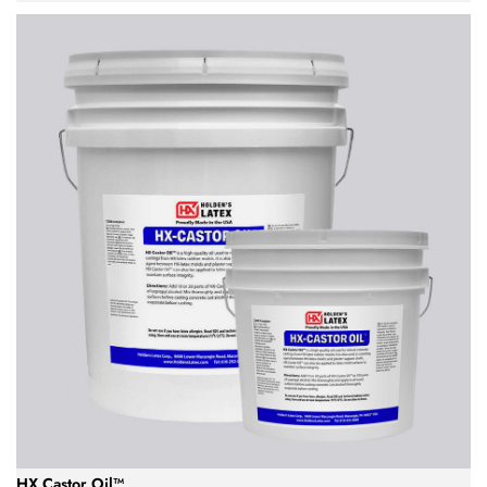
HX Castor Oil™