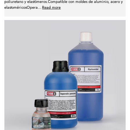
poliuretano y elastómeros.Compatible con moldes de aluminio, acero y
elastoméricosOpera
...
Read more