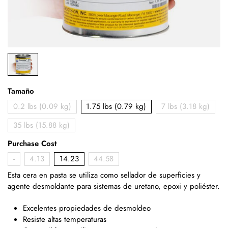
Tamaño
0.2 lbs (0.09 kg)
1.75 lbs (0.79 kg)
7 lbs (3.18 kg)
35 lbs (15.88 kg)
Purchase Cost
-
4.13
14.23
44.58
Esta cera en pasta se utiliza como sellador de superficies y
agente desmoldante para sistemas de uretano, epoxi y poliéster.
Excelentes propiedades de desmoldeo
Resiste altas temperaturas