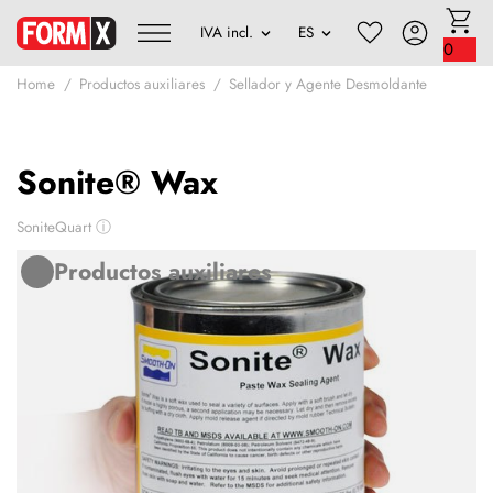
0
Home
Productos auxiliares
Sellador y Agente Desmoldante
Sonite® Wax
SoniteQuart
ⓘ
Productos auxiliares