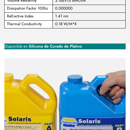
Volume Resistivity
3.16E+15 ohm/cm
Dissipation Factor 100hz
0.000000
Refractive Index
1.41 nm
Thermal Conductivity
0.18 W/M*K
Disponible en
Silicona de Curado de Platino