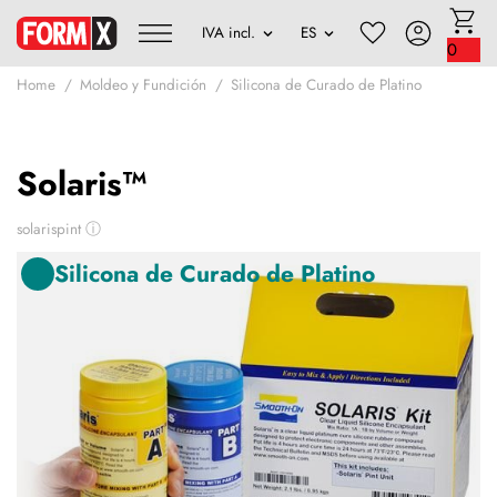
0
Home
Moldeo y Fundición
Silicona de Curado de Platino
Solaris™
solarispint
ⓘ
Silicona de Curado de Platino