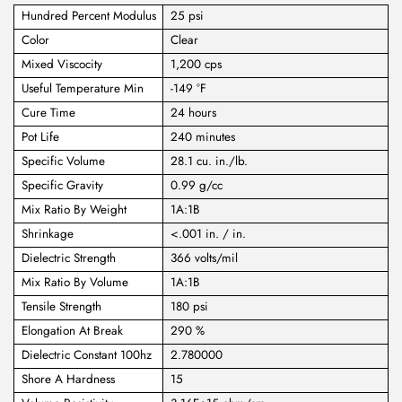
Hundred Percent Modulus
25 psi
Color
Clear
Mixed Viscocity
1,200 cps
Useful Temperature Min
-149 °F
Cure Time
24 hours
Pot Life
240 minutes
Specific Volume
28.1 cu. in./lb.
Specific Gravity
0.99 g/cc
Mix Ratio By Weight
1A:1B
Shrinkage
<.001 in. / in.
Dielectric Strength
366 volts/mil
Mix Ratio By Volume
1A:1B
Tensile Strength
180 psi
Elongation At Break
290 %
Dielectric Constant 100hz
2.780000
Shore A Hardness
15