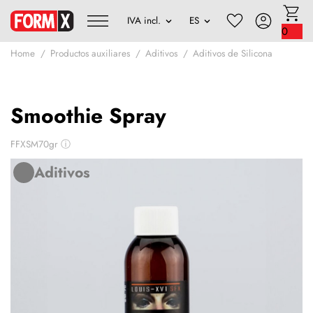
0
Home
Productos auxiliares
Aditivos
Aditivos de Silicona
Smoothie Spray
FFXSM70gr
ⓘ
Aditivos