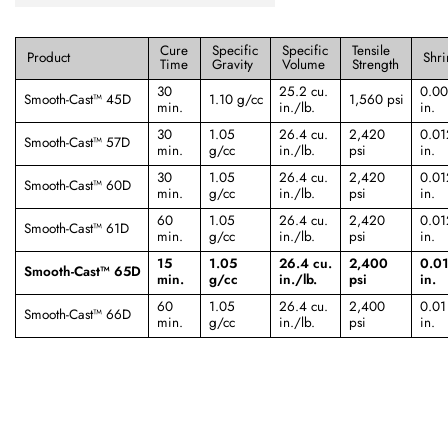
Cure
Specific
Specific
Tensile
Product
Shr
Time
Gravity
Volume
Strength
30
25.2 cu.
0.00
Smooth-Cast™ 45D
1.10 g/cc
1,560 psi
min.
in./lb.
in.
30
1.05
26.4 cu.
2,420
0.01
Smooth-Cast™ 57D
min.
g/cc
in./lb.
psi
in.
30
1.05
26.4 cu.
2,420
0.01
Smooth-Cast™ 60D
min.
g/cc
in./lb.
psi
in.
60
1.05
26.4 cu.
2,420
0.01
Smooth-Cast™ 61D
min.
g/cc
in./lb.
psi
in.
15
1.05
26.4 cu.
2,400
0.01
Smooth-Cast™ 65D
min.
g/cc
in./lb.
psi
in.
60
1.05
26.4 cu.
2,400
0.01 
Smooth-Cast™ 66D
min.
g/cc
in./lb.
psi
in.