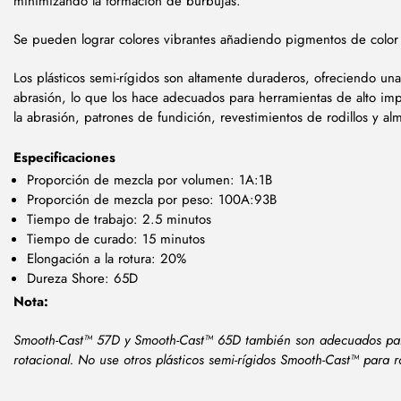
minimizando la formación de burbujas.
Se pueden lograr colores vibrantes añadiendo pigmentos de colo
Los plásticos semi-rígidos son altamente duraderos, ofreciendo una 
abrasión, lo que los hace adecuados para herramientas de alto impa
la abrasión, patrones de fundición, revestimientos de rodillos y al
Especificaciones
Proporción de mezcla por volumen: 1A:1B
Proporción de mezcla por peso: 100A:93B
Tiempo de trabajo: 2.5 minutos
Tiempo de curado: 15 minutos
Elongación a la rotura: 20%
Dureza Shore: 65D
Nota:
Smooth-Cast™ 57D y Smooth-Cast™ 65D también son adecuados par
rotacional. No use otros plásticos semi-rígidos Smooth-Cast™ para 