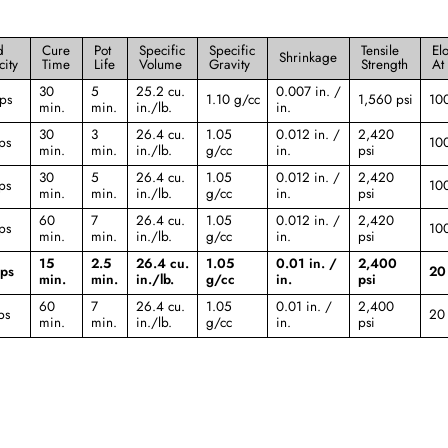
d
Cure
Pot
Specific
Specific
Tensile
El
Shrinkage
city
Time
Life
Volume
Gravity
Strength
At
30
5
25.2 cu.
0.007 in. /
ps
1.10 g/cc
1,560 psi
10
min.
min.
in./lb.
in.
30
3
26.4 cu.
1.05
0.012 in. /
2,420
ps
10
min.
min.
in./lb.
g/cc
in.
psi
30
5
26.4 cu.
1.05
0.012 in. /
2,420
ps
10
min.
min.
in./lb.
g/cc
in.
psi
60
7
26.4 cu.
1.05
0.012 in. /
2,420
ps
10
min.
min.
in./lb.
g/cc
in.
psi
15
2.5
26.4 cu.
1.05
0.01 in. /
2,400
ps
20
min.
min.
in./lb.
g/cc
in.
psi
60
7
26.4 cu.
1.05
0.01 in. /
2,400
ps
20
min.
min.
in./lb.
g/cc
in.
psi