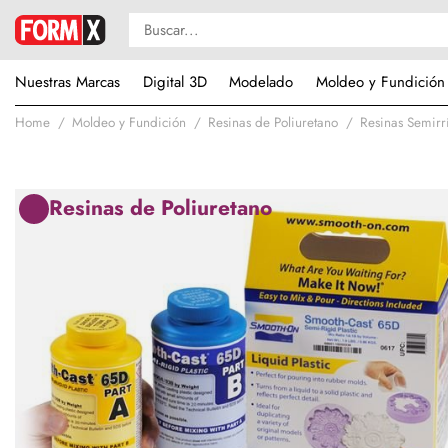
Nuestras Marcas
Digital 3D
Modelado
Moldeo y Fundición
Home
Moldeo y Fundición
Resinas de Poliuretano
Resinas Semirr
Resinas de Poliuretano