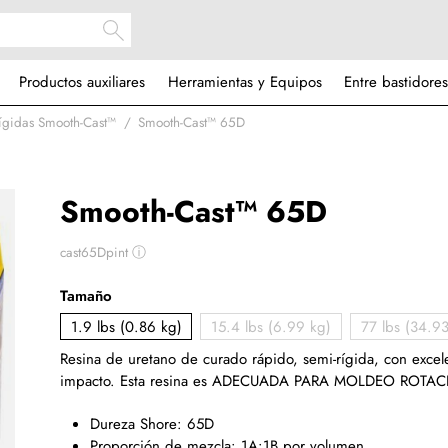
Productos auxiliares
Herramientas y Equipos
Entre bastidores
ígidas Smooth-Cast™
Smooth-Cast™ 65D
Smooth-Cast™ 65D
cast65Dpint
ⓘ
Tamaño
1.9 lbs (0.86 kg)
15.4 lbs (6.99 kg)
77 lbs (34.93
Resina de uretano de curado rápido, semi-rígida, con excele
impacto. Esta resina es ADECUADA PARA MOLDEO ROTA
Dureza Shore: 65D
Proporción de mezcla: 1A:1B por volumen