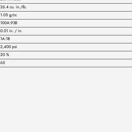
26.4 cu. in./lb.
1.05 g/cc
100A:93B
0.01 in. / in.
1A:1B
2,400 psi
20 %
65