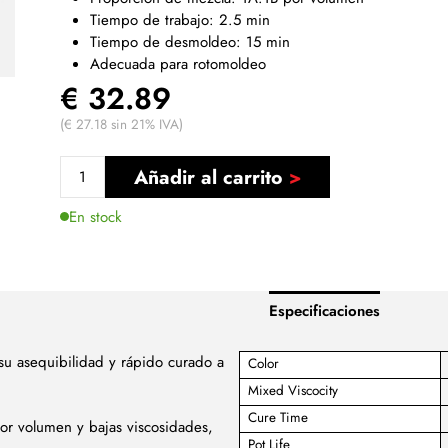
Tiempo de trabajo: 2.5 min
Tiempo de desmoldeo: 15 min
Adecuada para rotomoldeo
€ 32.89
(€ 27.18 sin 21% IVA)
Añadir al carrito
En stock
Especificaciones
 su asequibilidad y rápido curado a
Color
Mixed Viscocity
Cure Time
r volumen y bajas viscosidades,
Pot Life