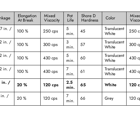
Elongation
Mixed
Pot
Shore D
Mixe
inkage
Color
At Break
Viscocity
Life
Hardness
Visco
7 in. /
5
Translucent
100 %
250 cps
45
250 c
min.
White
2 in. /
3
Translucent
100 %
300 cps
57
300 c
min.
White
2 in. /
5
Translucent
100 %
430 cps
60
430 c
min.
White
2 in. /
7
Translucent
100 %
430 cps
61
430 c
min.
White
 in. /
2.5
20 %
120 cps
65
White
120 c
min.
in. /
7
20 %
120 cps
66
Grey
120 c
min.