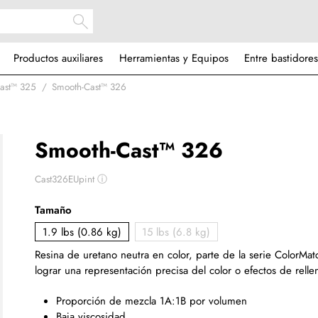
Productos auxiliares
Herramientas y Equipos
Entre bastidores
Cast™ 325
Smooth-Cast™ 326
Smooth-Cast™ 326
Cast326EUpint
ⓘ
Tamaño
1.9 lbs (0.86 kg)
15 lbs (6.8 kg)
Resina de uretano neutra en color,
parte de la serie ColorMa
lograr una representación precisa del color o efectos de relle
Proporción de mezcla 1A:1B por volumen
Baja viscosidad