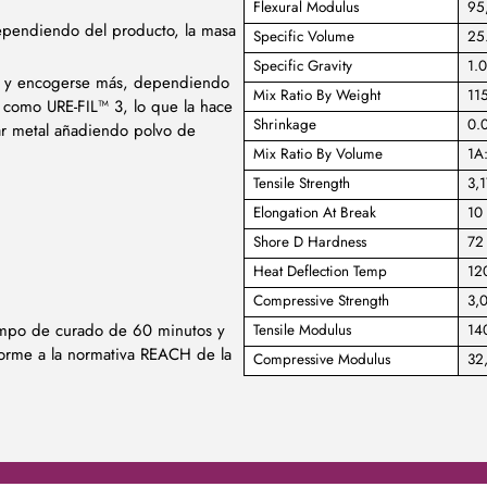
Flexural Modulus
95
ependiendo del producto, la masa
Specific Volume
25.
Specific Gravity
1.0
ho y encogerse más, dependiendo
Mix Ratio By Weight
11
s como URE-FIL™ 3, lo que la hace
Shrinkage
0.0
ar metal añadiendo polvo de
Mix Ratio By Volume
1A
Tensile Strength
3,1
Elongation At Break
10
Shore D Hardness
72
Heat Deflection Temp
120
Compressive Strength
3,0
iempo de curado de 60 minutos y
Tensile Modulus
14
orme a la normativa REACH de la
Compressive Modulus
32