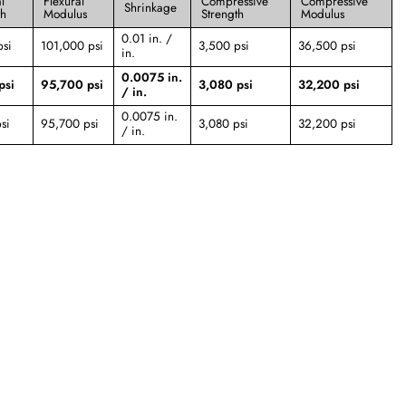
l
Flexural
Compressive
Compressive
Shrinkage
th
Modulus
Strength
Modulus
0.01 in. /
psi
101,000 psi
3,500 psi
36,500 psi
in.
0.0075 in.
psi
95,700 psi
3,080 psi
32,200 psi
/ in.
0.0075 in.
si
95,700 psi
3,080 psi
32,200 psi
/ in.