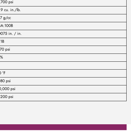
,700 psi
9 cu. in./lb.
7 g/cc
5A:100B
075 in. / in.
:1B
70 psi
 %
 °F
80 psi
0,000 psi
,200 psi