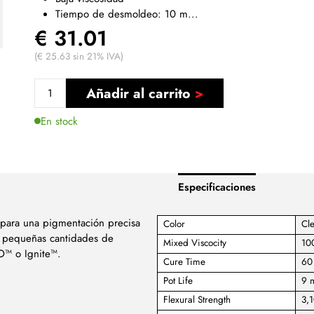
Tiempo de desmoldeo: 10 m...
€ 31.01
(€ 25.63 sin 21% IVA)
Añadir al carrito
En stock
Especificaciones
a para una pigmentación precisa
Color
Cl
ue pequeñas cantidades de
Mixed Viscocity
10
O™ o Ignite™.
Cure Time
60
Pot Life
9 
Flexural Strength
3,1