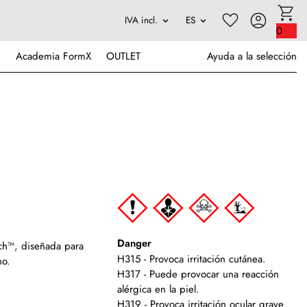
0
Academia FormX
OUTLET
Ayuda a la selección
Danger
tch™, diseñada para
H315 - Provoca irritación cutánea.
no
.
H317 - Puede provocar una reacción
alérgica en la piel.
H319 - Provoca irritación ocular grave.