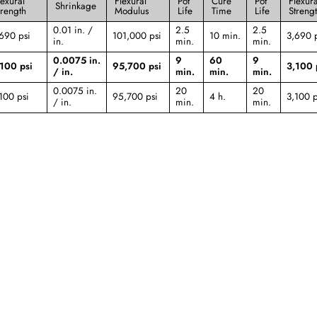
lexural
Flexural
Pot
Cure
Pot
Flexura
Shrinkage
trength
Modulus
Life
Time
Life
Streng
0.01 in. /
2.5
2.5
690 psi
101,000 psi
10 min.
3,690 
in.
min.
min.
0.0075 in.
9
60
9
100 psi
95,700 psi
3,100 
/ in.
min.
min.
min.
0.0075 in.
20
20
100 psi
95,700 psi
4 h.
3,100 p
/ in.
min.
min.