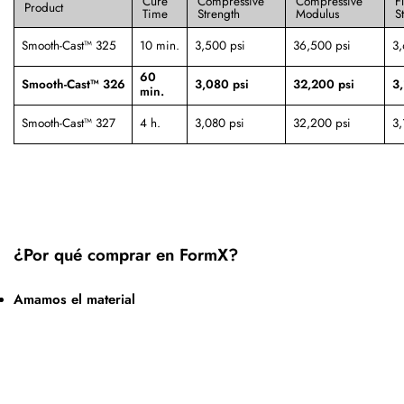
Cure
Compressive
Compressive
F
Product
Time
Strength
Modulus
S
Smooth-Cast™ 325
10 min.
3,500 psi
36,500 psi
3,
60
Smooth-Cast™ 326
3,080 psi
32,200 psi
3,
min.
Smooth-Cast™ 327
4 h.
3,080 psi
32,200 psi
3,
¿Por qué comprar en FormX?
Amamos el material