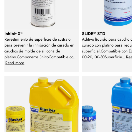
Inhibit X™
SLIDE™ STD
Revestimiento de superficie de sustrato
Aditivo líquido para caucho d
para prevenir la inhibición de curado en
curado con platino para reduc
cauchos de molde de silicona de
superficial.Compatible con Ec
platino.Componente únicoCompatible co
...
00-20, 00-30Superficie
...
Re
Read more