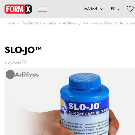
Home
Productos auxiliares
Aditivos
Aditivos de Silicona de Curad
SLO-JO™
Slo-Jo-pint
ⓘ
Aditivos