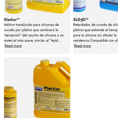
Slacker™
SLO-JO™
Aditivo translúcido para siliconas de
Retardador de curado de sil
curado por platino que cambiará la
platino que extiende el tiemp
"sensación" del caucho de silicona a un
para la silicona sin afectar la
material más suave, similar al "tejid
...
resistencia.Compatible con si
Read more
Read more