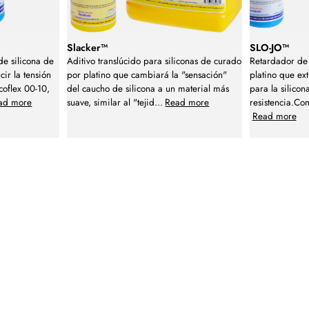
Slacker™
SLO-JO™
de silicona de
Aditivo translúcido para siliconas de curado
Retardador de 
ir la tensión
por platino que cambiará la "sensación"
platino que ex
coflex 00-10,
del caucho de silicona a un material más
para la silicona
ad more
suave, similar al "tejid
...
Read more
resistencia.Co
Read more