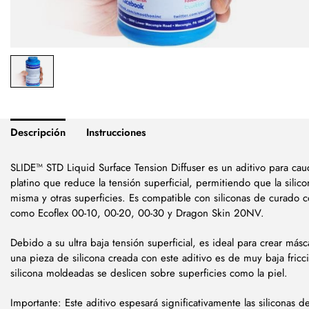
Descripción
Instrucciones
SLIDE™ STD Liquid Surface Tension Diffuser es un aditivo para cau
platino que reduce la tensión superficial, permitiendo que la silic
misma y otras superficies. Es compatible con siliconas de curado c
como Ecoflex 00-10, 00-20, 00-30 y Dragon Skin 20NV.
Debido a su ultra baja tensión superficial, es ideal para crear másc
una pieza de silicona creada con este aditivo es de muy baja fric
silicona moldeadas se deslicen sobre superficies como la piel.
Importante: Este aditivo espesará significativamente las siliconas