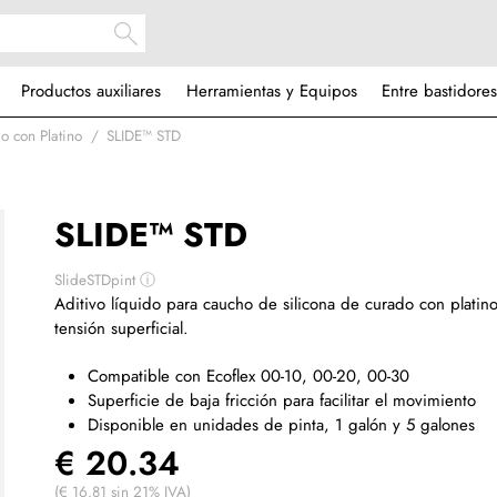
Productos auxiliares
Herramientas y Equipos
Entre bastidores
o con Platino
SLIDE™ STD
SLIDE™ STD
SlideSTDpint
ⓘ
Aditivo líquido para caucho de silicona de curado con platino
tensión superficial.
Compatible con Ecoflex 00-10, 00-20, 00-30
Superficie de baja fricción para facilitar el movimiento
Disponible en unidades de pinta, 1 galón y 5 galones
€ 20.34
(€ 16.81 sin 21% IVA)