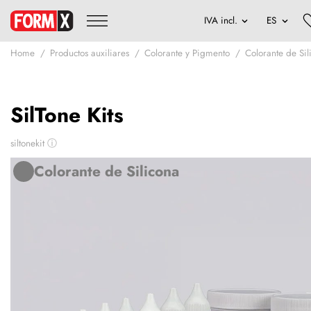
Home
Productos auxiliares
Colorante y Pigmento
Colorante de Sil
SilTone Kits
siltonekit
ⓘ
Colorante de Silicona