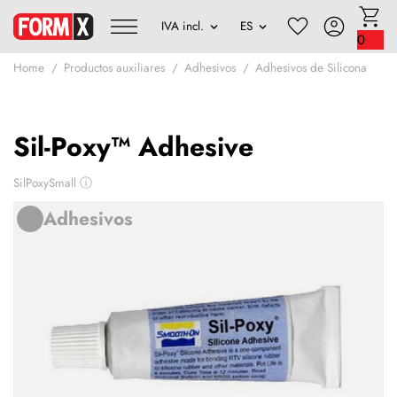
0
Home
Productos auxiliares
Adhesivos
Adhesivos de Silicona
Sil-Poxy™ Adhesive
SilPoxySmall
ⓘ
Adhesivos