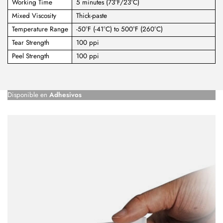
Working Time
5 minutes (73°F/23°C)
Mixed Viscosity
Thick-paste
Temperature Range
-50°F (-41°C) to 500°F (260°C)
Tear Strength
100 ppi
Peel Strength
100 ppi
Disponible en
Adhesivos