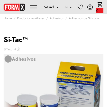
0
Home
Productos auxiliares
Adhesivos
Adhesivos de Silicona
Si-Tac™
SiTacpint
ⓘ
Adhesivos