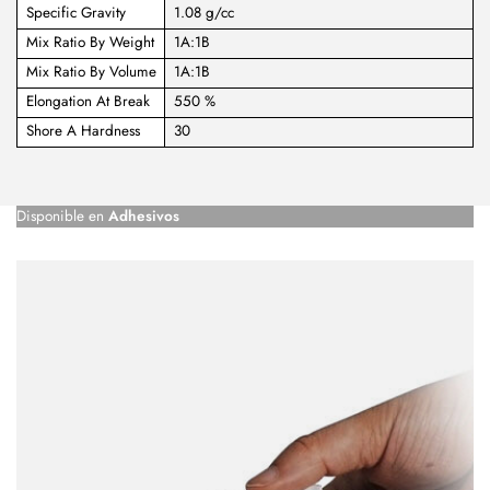
Specific Gravity
1.08 g/cc
Mix Ratio By Weight
1A:1B
Mix Ratio By Volume
1A:1B
Elongation At Break
550 %
Shore A Hardness
30
Disponible en
Adhesivos