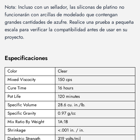
Nota: Incluso con un sellador, las siliconas de platino no
funcionarán con arcillas de modelado que contengan
grandes cantidades de azufre. Realice una prueba a pequeña
escala para verificar la compatibilidad antes de usar en su
proyecto.
Especificaciones
Color
Clear
Mixed Viscocity
150 cps
Cure Time
16 hours
Pot Life
120 minutes
Specific Volume
28.6 cu. in./lb.
Specific Gravity
0.97 g/cc
Mix Ratio By Weight
1A:1B
Shrinkage
<.001 in. / in.
Dielectric Strength
319 volts/mil