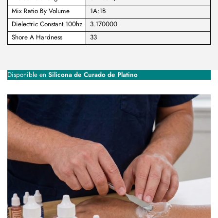
Mix Ratio By Volume
1A:1B
Dielectric Constant 100hz
3.170000
Shore A Hardness
33
Disponible en
Silicona de Curado de Platino