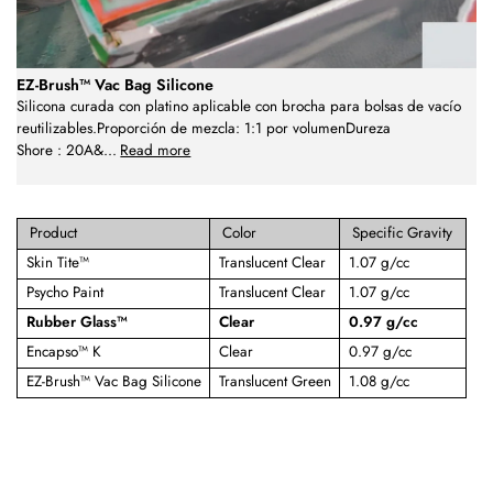
EZ-Brush™ Vac Bag Silicone
Silicona curada con platino aplicable con brocha para bolsas de vacío
reutilizables.Proporción de mezcla: 1:1 por volumenDureza
Shore : 20A&
...
Read more
Product
Color
Specific Gravity
Skin Tite™
Translucent Clear
1.07 g/cc
Psycho Paint
Translucent Clear
1.07 g/cc
Rubber Glass™
Clear
0.97 g/cc
Encapso™ K
Clear
0.97 g/cc
EZ-Brush™ Vac Bag Silicone
Translucent Green
1.08 g/cc