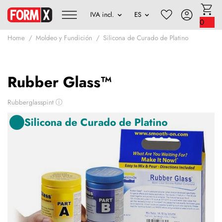
0
Home
Moldeo y Fundición
Silicona de Curado de Platino
Rubber Glass™
Rubberglasspint
ⓘ
Silicona de Curado de Platino