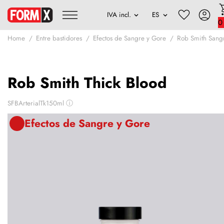
0
Home
Entre bastidores
Efectos de Sangre y Gore
Rob Smith Sang
Rob Smith Thick Blood
SFBArterialTk150ml
ⓘ
Efectos de Sangre y Gore