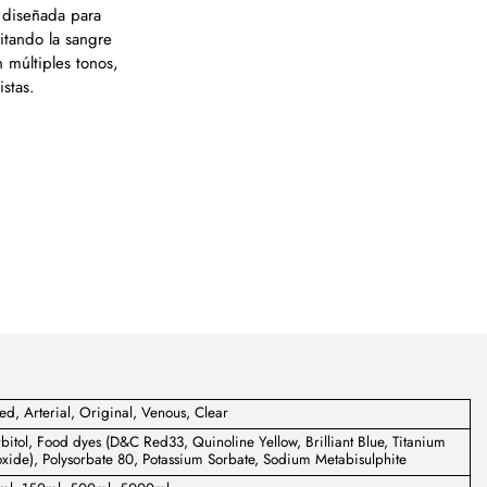
l diseñada para
mitando la sangre
n múltiples tonos,
istas.
d, Arterial, Original, Venous, Clear
bitol, Food dyes (D&C Red33, Quinoline Yellow, Brilliant Blue, Titanium
xide), Polysorbate 80, Potassium Sorbate, Sodium Metabisulphite