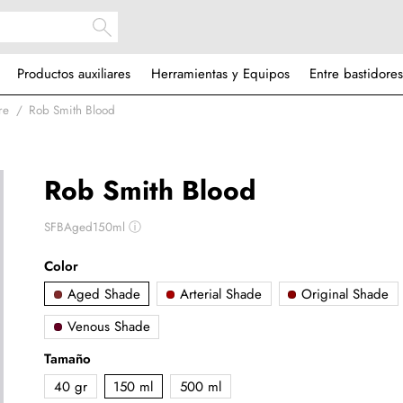
Productos auxiliares
Herramientas y Equipos
Entre bastidores
re
Rob Smith Blood
Rob Smith Blood
SFBAged150ml
ⓘ
Color
Aged Shade
Arterial Shade
Original Shade
Venous Shade
Tamaño
40 gr
150 ml
500 ml