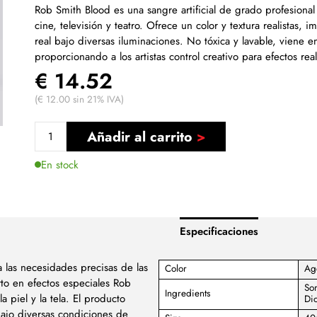
Rob Smith Blood es una sangre artificial de grado profesiona
cine, televisión y teatro. Ofrece un color y textura realistas, i
real bajo diversas iluminaciones. No tóxica y lavable, viene e
proporcionando a los artistas control creativo para efectos real
€ 14.52
(€ 12.00 sin 21% IVA)
Añadir al carrito
En stock
Especificaciones
a las necesidades precisas de las
Color
Age
rto en efectos especiales Rob
Sor
Ingredients
a piel y la tela. El producto
Dio
 bajo diversas condiciones de