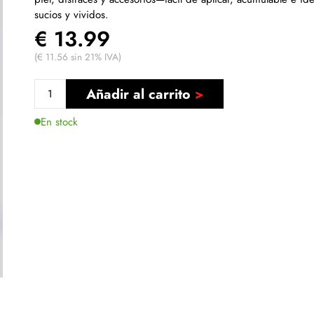
sucios y vividos.
€ 13.99
(€ 11.56 sin 21% IVA)
Añadir al carrito
En stock