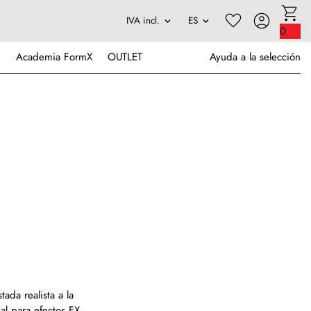
0
Academia FormX
OUTLET
Ayuda a la selección
ada realista a la
eal para efectos FX