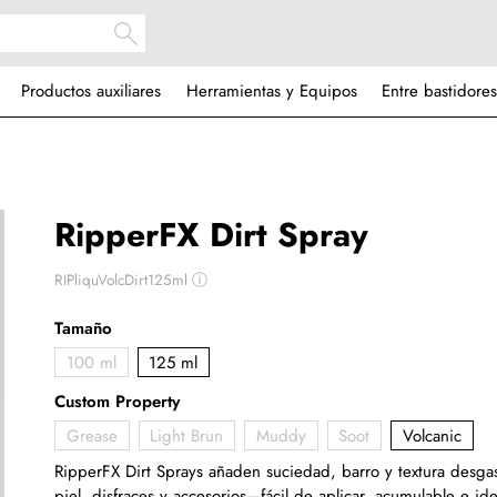
Productos auxiliares
Herramientas y Equipos
Entre bastidores
RipperFX Dirt Spray
RIPliquVolcDirt125ml
ⓘ
Tamaño
100 ml
125 ml
Custom Property
Grease
Light Brun
Muddy
Soot
Volcanic
RipperFX Dirt Sprays añaden suciedad, barro y textura desgast
piel, disfraces y accesorios—fácil de aplicar, acumulable e id