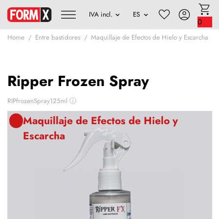
0
Home
Entre bastidores
Maquillaje de Efectos de Hielo y Escarcha
Ripper Frozen Spray
RIPfrozenSpray125ml
ⓘ
Maquillaje de Efectos de Hielo y
Escarcha