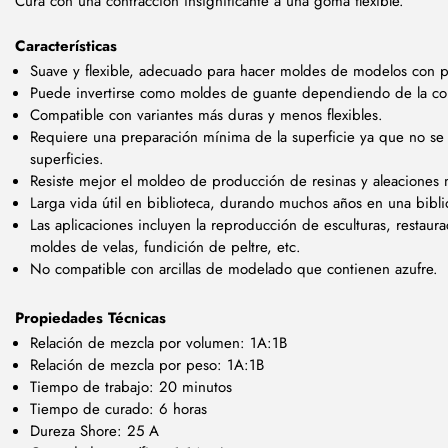
Cura con una contracción insignificante a una goma flexible.
Características
Suave y flexible, adecuado para hacer moldes de modelos con 
Puede invertirse como moldes de guante dependiendo de la con
Compatible con variantes más duras y menos flexibles.
Requiere una preparación mínima de la superficie ya que no se 
superficies.
Resiste mejor el moldeo de producción de resinas y aleaciones 
Larga vida útil en biblioteca, durando muchos años en una bibl
Las aplicaciones incluyen la reproducción de esculturas, restaura
moldes de velas, fundición de peltre, etc.
No compatible con arcillas de modelado que contienen azufre.
Propiedades Técnicas
Relación de mezcla por volumen: 1A:1B
Relación de mezcla por peso: 1A:1B
Tiempo de trabajo: 20 minutos
Tiempo de curado: 6 horas
Dureza Shore: 25 A