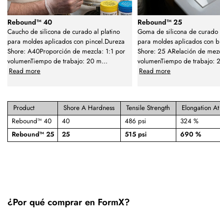
Rebound™ 40
Rebound™ 25
Caucho de silicona de curado al platino
Goma de silicona de curado 
para moldes aplicados con pincel.Dureza
para moldes aplicados con 
Shore: A40Proporción de mezcla: 1:1 por
Shore: 25 ARelación de mezc
volumenTiempo de trabajo: 20 m
...
volumenTiempo de trabajo: 
Read more
Read more
Product
Shore A Hardness
Tensile Strength
Elongation At
Rebound™ 40
40
486 psi
324 %
Rebound™ 25
25
515 psi
690 %
¿Por qué comprar en FormX?