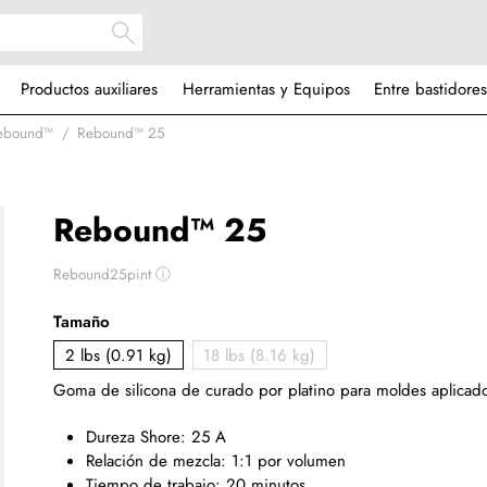
Productos auxiliares
Herramientas y Equipos
Entre bastidores
Rebound™
Rebound™ 25
Rebound™ 25
Rebound25pint
ⓘ
Tamaño
2 lbs (0.91 kg)
18 lbs (8.16 kg)
Goma de silicona de curado por platino para moldes aplicad
Dureza Shore: 25 A
Relación de mezcla: 1:1 por volumen
Tiempo de trabajo: 20 minutos