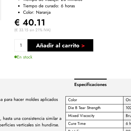
Tiempo de curado: 6 horas
Color: Naranja
€ 40.11
(€ 33.15 sin 21% IVA)
Añadir al carrito
En stock
Especificaciones
ma para hacer moldes aplicados
Color
Or
Die B Tear Strength
102
Mixed Viscocity
Br
asta una consistencia similar a
Cure Time
6 h
rficies verticales sin hundirse.