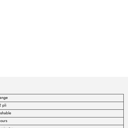
ange
 pli
ushable
ours