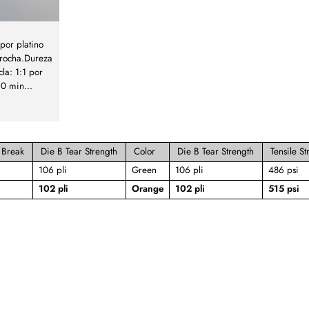
por platino
brocha.Dureza
la: 1:1 por
20 min
...
 Break
Die B Tear Strength
Color
Die B Tear Strength
Tensile St
106 pli
Green
106 pli
486 psi
102 pli
Orange
102 pli
515 psi