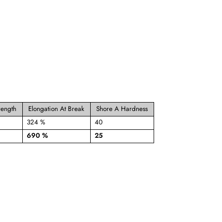
rength
Elongation At Break
Shore A Hardness
324 %
40
690 %
25