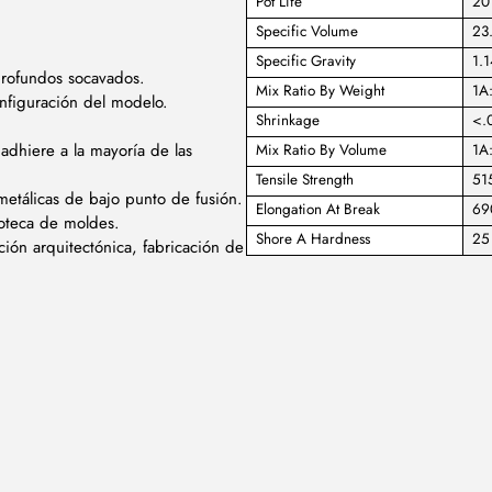
Pot Life
20
Specific Volume
23.
Specific Gravity
1.1
profundos socavados.
Mix Ratio By Weight
1A
figuración del modelo.
Shrinkage
<.0
adhiere a la mayoría de las
Mix Ratio By Volume
1A
Tensile Strength
515
metálicas de bajo punto de fusión.
Elongation At Break
69
ioteca de moldes.
Shore A Hardness
25
ción arquitectónica, fabricación de