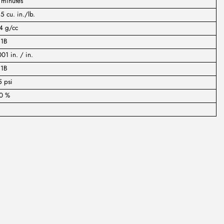
 minutes
5 cu. in./lb.
4 g/cc
:1B
01 in. / in.
:1B
 psi
0 %