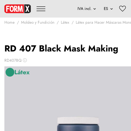
Home
Moldeo y Fundición
Látex
Látex para Hacer Máscaras Mons
RD 407 Black Mask Making
RD407BQ
ⓘ
Látex