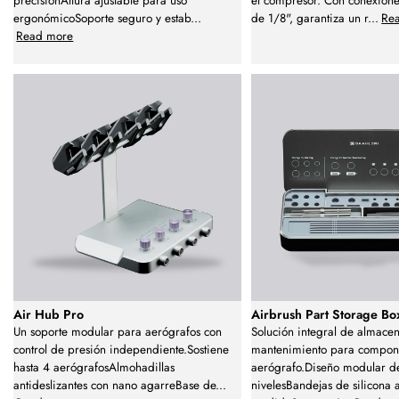
precisiónAltura ajustable para uso
el compresor. Con conexione
ergonómicoSoporte seguro y estab
...
de 1/8", garantiza un r
...
Re
Read more
Air Hub Pro
Airbrush Part Storage Bo
Un soporte modular para aerógrafos con
Solución integral de almace
control de presión independiente.Sostiene
mantenimiento para compon
hasta 4 aerógrafosAlmohadillas
aerógrafo.Diseño modular d
antideslizantes con nano agarreBase de
...
nivelesBandejas de silicona 