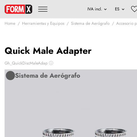
Home
Herramientas y Equipos
Sistema de Aerógrafo
Accesorio 
Quick Male Adapter
Gh_QuickDiscMaleAdap
ⓘ
Sistema de Aerógrafo