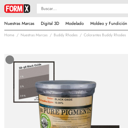
Nuestras Marcas
Digital 3D
Modelado
Moldeo y Fundición
Home
Nuestras Marcas
Buddy Rhodes
Colorantes Buddy Rhodes