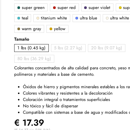
super green
super red
super violet
supe
teal
titanium white
ultra blue
ultra white
warm gray
yellow
Tamaño
1 lbs (0.45 kg)
5 lbs (2.27 kg)
20 lbs (9.07 kg)
80 lbs (36.29 kg)
Colorantes concentrados de alta calidad para concreto, yeso
polímeros y materiales a base de cemento.
Óxidos de hierro y pigmentos minerales estables a los r
Colores vibrantes y resistentes a la decoloración
Coloración integral o tratamientos superficiales
No tóxico y fácil de dispersar
Compatible con sistemas a base de agua y modificados 
€ 17.39