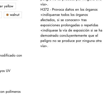
vía>.
r yellow
H372 - Provoca daños en los órganos
<indíquense todos los órganos
walnut
afectados, si se conocen> tras
exposiciones prolongadas o repetidas
<indíquese la vía de exposición si se ha
demostrado concluyentemente que el
peligro no se produce por ninguna otra
vía>.
 modificado con
ayos UV
con polímeros