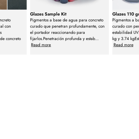
Glazes Sample Kit
Glazes 110 g
oncreto
Pigmentos a base de agua para concreto
Pigmentos a b
ral con
curado que penetran profundamente, con
curado con pe
s
el portador reaccionando para
estabilidad UV
de concreto
fijarlos.Penetración profunda y estab
...
kg y 3.74 kgEst
Read more
Read more