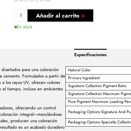
(€ 14.37 sin 21% IVA)
Añadir al carrito
En stock
Especificaciones
 diseñados para una coloración
Natural Color
de cemento. Formulados a partir de
Primary Ingredient
 a los rayos UV, ofrecen colores
Signature Collection Pigment Ratio
n el tiempo, incluso en ambientes
Signature Collection Maximum Pigme
Pure Pigment Maximum Loading Per
ladores, ofreciendo un control
Packaging Options Signature And Pur
a coloración integral—mezclándose
ales, producen una coloración
Packaging Options Specialty Collecti
El resultado es un acabado duradero