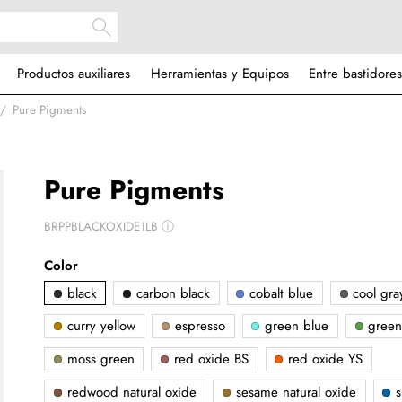
Productos auxiliares
Herramientas y Equipos
Entre bastidores
Pure Pigments
Pure Pigments
BRPPBLACKOXIDE1LB
ⓘ
Color
black
carbon black
cobalt blue
cool gra
curry yellow
espresso
green blue
green
moss green
red oxide BS
red oxide YS
redwood natural oxide
sesame natural oxide
s