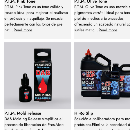
P.T.M. Pink Tone
P.T.M. Olive Tone
P.T.M. Pink Tone es un tono cálido y
P.T.M. Olive Tone es una mezcla 
rosado ideal para mejorar el realismo
pigmentos versátil ideal para ton
en prótesis y maquillaje. Se mezcla
piel de medios a bronceados,
perfectamente con los tonos de piel
ofreciendo un acabado natural c
nat
...
Read more
sutiles matic
...
Read more
P.T.M. Mold release
Hi-Ro Slip
DAB Molding Release simplifica el
Solución auto-liberadora para mo
proceso de liberación de Pros-Aide
protésicos.Elimina la necesidad 