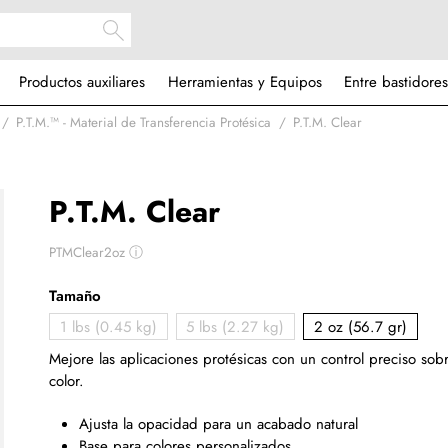
Productos auxiliares
Herramientas y Equipos
Entre bastidores
P.T.M.™ - Material de Transferencia Protésica
P.T.M. Clear
P.T.M. Clear
PTMClear2oz
ⓘ
Tamaño
1 lbs (0.45 kg)
5 lbs (2.27 kg)
2 oz (56.7 gr)
Mejore las aplicaciones protésicas con un control preciso sob
color.
Ajusta la opacidad para un acabado natural
Base para colores personalizados