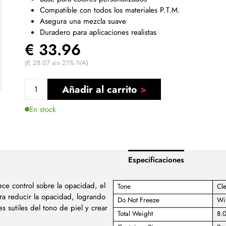
Compatible con todos los materiales P.T.M.
Asegura una mezcla suave
Duradero para aplicaciones realistas
€ 33.96
(€ 28.07 sin 21% IVA)
Añadir al carrito
En stock
Especificaciones
ce control sobre la opacidad, el
Tone
Cl
ra reducir la opacidad, logrando
Do Not Freeze
Wil
es sutiles del tono de piel y crear
Total Weight
8.0