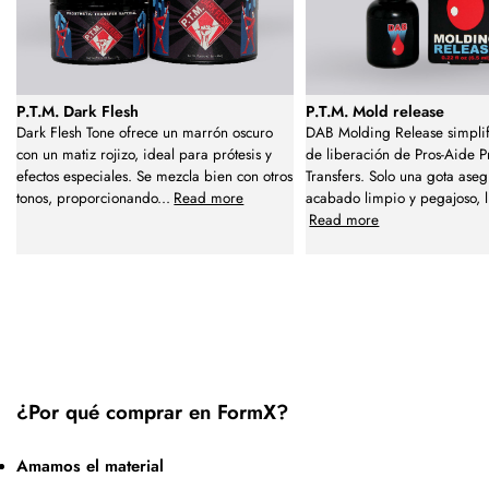
P.T.M. Dark Flesh
P.T.M. Mold release
Dark Flesh Tone ofrece un marrón oscuro
DAB Molding Release simplif
con un matiz rojizo, ideal para prótesis y
de liberación de Pros-Aide Pr
efectos especiales. Se mezcla bien con otros
Transfers. Solo una gota ase
tonos, proporcionando
...
Read more
acabado limpio y pegajoso, l
Read more
¿Por qué comprar en FormX?
Amamos el material