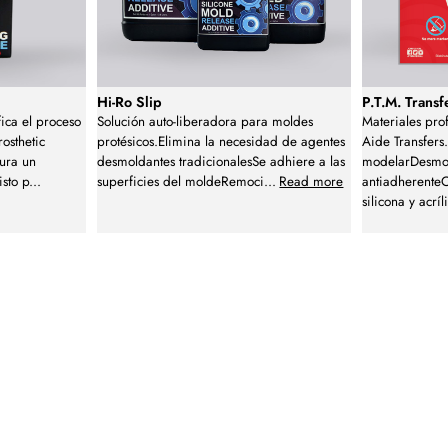
Hi-Ro Slip
P.T.M. Trans
ica el proceso
Solución auto-liberadora para moldes
Materiales pro
osthetic
protésicos.Elimina la necesidad de agentes
Aide Transfers
gura un
desmoldantes tradicionalesSe adhiere a las
modelarDesmo
isto p
...
superficies del moldeRemoci
...
Read more
antiadherente
silicona y acríl