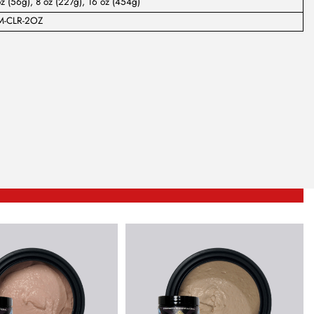
z (56g), 8 oz (227g), 16 oz (454g)
M-CLR-2OZ