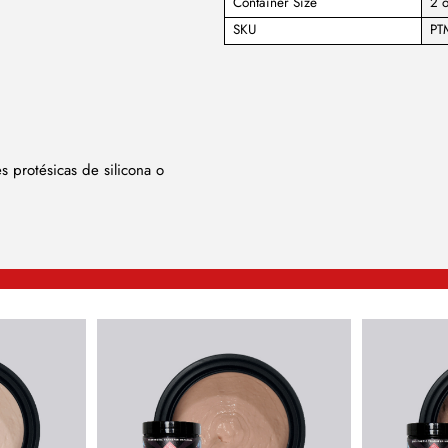
Container Size
2 o
SKU
PT
s protésicas de silicona o