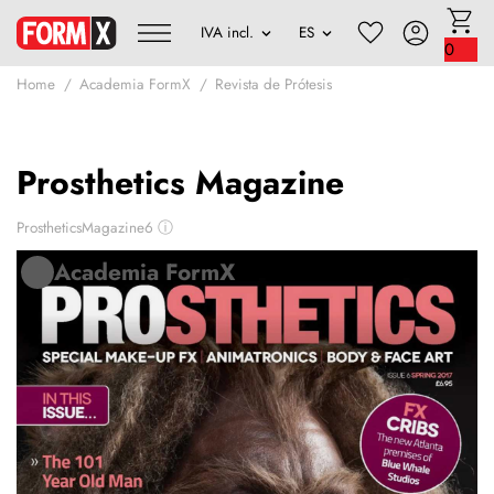
0
Home
Academia FormX
Revista de Prótesis
Prosthetics Magazine
ProstheticsMagazine6
ⓘ
Academia FormX