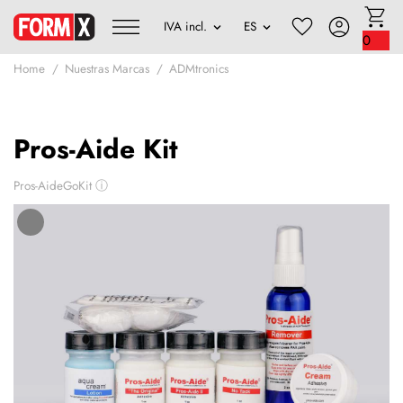
0
Home
Nuestras Marcas
ADMtronics
Pros-Aide Kit
Pros-AideGoKit
ⓘ