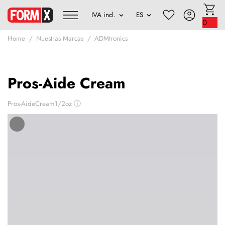
0
Home
Nuestras Marcas
ADMtronics
Pros-Aide Cream
Pros-AideCream1/2oz
ⓘ