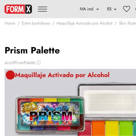
Home
Entre bastidores
Maquillaje Activado por Alcohol
Skin Illus
Prism Palette
skinillPrismPalette
ⓘ
Maquillaje Activado por Alcohol